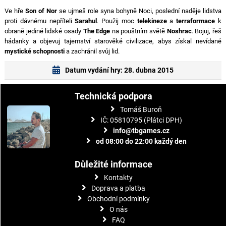
Ve hře
Son of Nor
se ujmeš role syna bohyně Noci, poslední naděje lidstva
proti dávnému nepříteli
Sarahul
. Použij moc
telekineze
a
terraformace
k
obraně jediné lidské osady
The Edge
na pouštním světě
Noshrac
. Bojuj, řeš
hádanky a objevuj tajemství starověké civilizace, abys získal nevídané
mystické schopnosti
a zachránil svůj lid.
Datum vydání hry: 28. dubna 2015
Technická podpora
Tomáš Buroň
IČ: 05810795 (Plátci DPH)
info@tbgames.cz
od 08:00 do 22:00 každý den
Důležité informace
Kontakty
Doprava a platba
Obchodní podmínky
O nás
FAQ