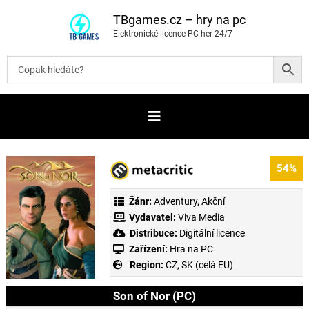
P
ř
TBgames.cz – hry na pc
e
Elektronické licence PC her 24/7
s
k
o
č
i
t
n
a
o
b
s
a
54%
h
Žánr:
Adventury
,
Akční
Vydavatel:
Viva Media
Distribuce:
Digitální licence
Zařízení:
Hra na PC
Region:
CZ, SK (celá EU)
Son of Nor (PC)