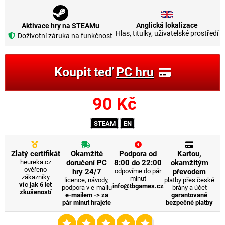
Anglická lokalizace
Aktivace hry na STEAMu
Hlas, titulky, uživatelské prostředí
Doživotní záruka na funkčnost
Koupit teď
PC hru
90
Kč
STEAM
EN
Zlatý certifikát
Okamžité
Podpora od
Kartou,
heureka.cz
doručení PC
8:00 do 22:00
okamžitým
ověřeno
hry 24/7
odpovíme do pár
převodem
zákazníky
minut
licence, návody,
platby přes české
víc jak 6 let
info@tbgames.cz
podpora v e-mailu
brány a účet
zkušeností
e-mailem -> za
garantované
pár minut hrajete
bezpečné platby