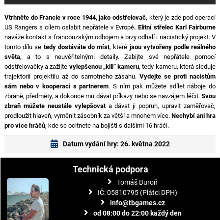
Vtrhněte do Francie v roce 1944, jako odstřelovač
, který je zde pod operací
US Rangers s cílem oslabit nepřátele v Evropě
. Elitní střelec Karl Fairburne
naváže kontakt s francouzským odbojem a brzy odhalí i nacistický projekt. V
tomto dílu se
tedy dostáváte do míst
, které
jsou vytvořeny podle reálného
světa,
a to s neuvěřitelnými detaily. Zabijte své nepřátele pomocí
odstřelovačky a zažijte
vylepšenou „kill“ kameru
, tedy kameru, která sleduje
trajektorii projektilu až do samotného zásahu.
Vydejte se proti nacistům
sám nebo v kooperaci s partnerem
. S ním pak můžete sdílet náboje do
zbraně, předměty, a dokonce mu dávat příkazy nebo se navzájem léčit.
Svou
zbraň můžete neustále vylepšovat
a dávat ji popruh, upravit zaměřovač,
prodloužit hlaveň, vyměnit zásobník za větší a mnohem více.
Nechybí ani hra
pro více hráčů
, kde se ocitnete na bojišti s dalšími 16 hráči.
Datum vydání hry: 26. května 2022
Technická podpora
Tomáš Buroň
IČ: 05810795 (Plátci DPH)
info@tbgames.cz
od 08:00 do 22:00 každý den