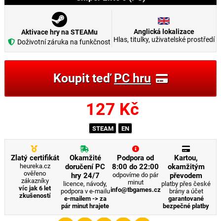
Anglická lokalizace
Aktivace hry na STEAMu
Hlas, titulky, uživatelské prostředí
Doživotní záruka na funkčnost
Koupit teď
PC hru
127
Kč
STEAM
EN
Zlatý certifikát
Okamžité
Podpora od
Kartou,
heureka.cz
doručení PC
8:00 do 22:00
okamžitým
ověřeno
hry 24/7
odpovíme do pár
převodem
zákazníky
minut
licence, návody,
platby přes české
víc jak 6 let
info@tbgames.cz
podpora v e-mailu
brány a účet
zkušeností
e-mailem -> za
garantované
pár minut hrajete
bezpečné platby