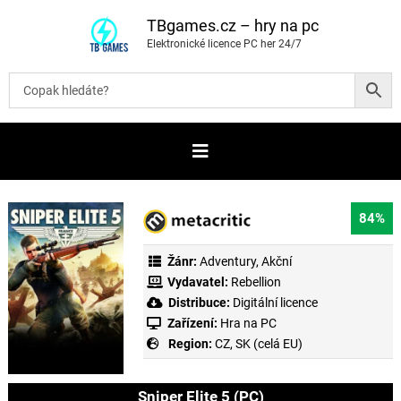
P
ř
TBgames.cz – hry na pc
e
Elektronické licence PC her 24/7
s
k
o
č
i
t
n
a
o
b
s
a
84%
h
Žánr:
Adventury
,
Akční
Vydavatel:
Rebellion
Distribuce:
Digitální licence
Zařízení:
Hra na PC
Region:
CZ, SK (celá EU)
Sniper Elite 5 (PC)