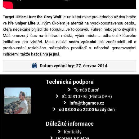
Target Hitler: Hunt the Grey Wolf
je unikátní mise pro jednoho až dva hráče
ve hře
Sniper Elite 3
. Tvým úkolem je atentát na vysokopostavenou osobu,
která nečekaně přijíždí do Tobruku. Je to opravdu Führer, nebo jeho dvojník?
Máš omezený čas na infiltraci města, výběr místa a odhalení klíčového
indikátora pro výstřel. Mise nabízí
sedm způsobů
jak zneškodnit cíl a
prozkoumání rozlehlého městského prostředí s náhodně generovanými
indiciemi, takže každá hra je jiná.
Datum vydání hry: 27. června 2014
Technická podpora
Tomáš Buroň
IČ: 05810795 (Plátci DPH)
info@tbgames.cz
od 08:00 do 22:00 každý den
Důležité informace
Kontakty
Doprava a platba