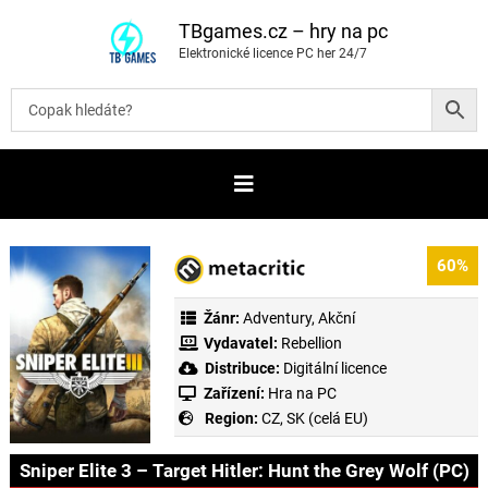
P
ř
TBgames.cz – hry na pc
e
Elektronické licence PC her 24/7
s
k
o
č
i
t
n
a
o
b
s
a
60%
h
Žánr:
Adventury
,
Akční
Vydavatel:
Rebellion
Distribuce:
Digitální licence
Zařízení:
Hra na PC
Region:
CZ, SK (celá EU)
Sniper Elite 3 – Target Hitler: Hunt the Grey Wolf (PC)