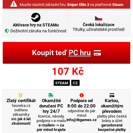
Musíte vlastnit základní hru:
Sniper Elite 3
na platformě
Steam
Česká lokalizace
Aktivace hry na STEAMu
Titulky, uživatelské prostředí
Doživotní záruka na funkčnost
Koupit teď
PC hru
107
Kč
STEAM
CZ
Zlatý certifikát
Okamžité
Podpora od
Kartou,
heureka.cz
doručení PC
8:00 do 22:00
okamžitým
ověřeno
hry 24/7
odpovíme do pár
převodem
zákazníky
minut
licence, návody,
platby přes české
víc jak 6 let
info@tbgames.cz
podpora v e-mailu
brány a účet
zkušeností
e-mailem -> za
garantované
pár minut hrajete
bezpečné platby