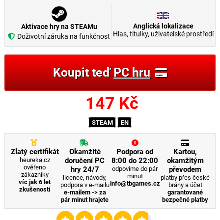
Anglická lokalizace
Aktivace hry na STEAMu
Hlas, titulky, uživatelské prostředí
Doživotní záruka na funkčnost
Koupit teď
PC hru
147
Kč
STEAM
EN
Zlatý certifikát
Okamžité
Podpora od
Kartou,
heureka.cz
doručení PC
8:00 do 22:00
okamžitým
ověřeno
hry 24/7
odpovíme do pár
převodem
zákazníky
minut
licence, návody,
platby přes české
víc jak 6 let
info@tbgames.cz
podpora v e-mailu
brány a účet
zkušeností
e-mailem -> za
garantované
pár minut hrajete
bezpečné platby