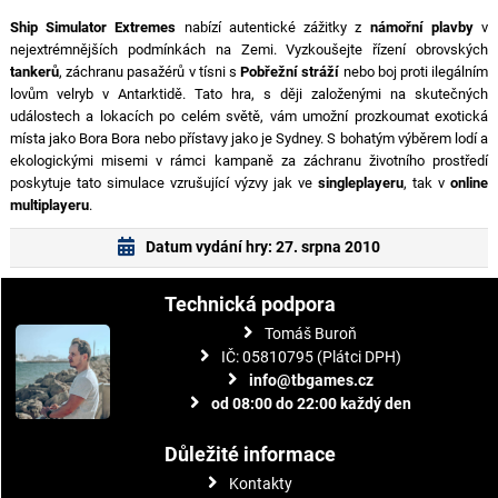
Ship Simulator Extremes
nabízí autentické zážitky z
námořní plavby
v
nejextrémnějších podmínkách na Zemi. Vyzkoušejte řízení obrovských
tankerů
, záchranu pasažérů v tísni s
Pobřežní stráží
nebo boj proti ilegálním
lovům velryb v Antarktidě. Tato hra, s ději založenými na skutečných
událostech a lokacích po celém světě, vám umožní prozkoumat exotická
místa jako Bora Bora nebo přístavy jako je Sydney. S bohatým výběrem lodí a
ekologickými misemi v rámci kampaně za záchranu životního prostředí
poskytuje tato simulace vzrušující výzvy jak ve
singleplayeru
, tak v
online
multiplayeru
.
Datum vydání hry: 27. srpna 2010
Technická podpora
Tomáš Buroň
IČ: 05810795 (Plátci DPH)
info@tbgames.cz
od 08:00 do 22:00 každý den
Důležité informace
Kontakty