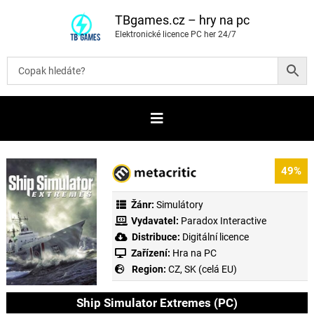
P
ř
TBgames.cz – hry na pc
e
Elektronické licence PC her 24/7
s
k
o
č
i
t
n
a
o
b
s
a
49%
h
Žánr:
Simulátory
Vydavatel:
Paradox Interactive
Distribuce:
Digitální licence
Zařízení:
Hra na PC
Region:
CZ, SK (celá EU)
Ship Simulator Extremes (PC)