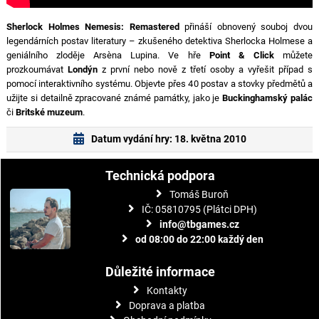
Sherlock Holmes Nemesis: Remastered
přináší obnovený souboj dvou
legendárních postav literatury – zkušeného detektiva Sherlocka Holmese a
geniálního zloděje Arsèna Lupina. Ve hře
Point & Click
můžete
prozkoumávat
Londýn
z první nebo nově z třetí osoby a vyřešit případ s
pomocí interaktivního systému. Objevte přes 40 postav a stovky předmětů a
užijte si detailně zpracované známé památky, jako je
Buckinghamský palác
či
Britské muzeum
.
Datum vydání hry: 18. května 2010
Technická podpora
Tomáš Buroň
IČ: 05810795 (Plátci DPH)
info@tbgames.cz
od 08:00 do 22:00 každý den
Důležité informace
Kontakty
Doprava a platba