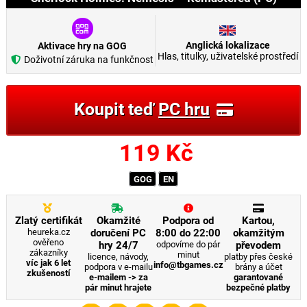
Anglická lokalizace
Aktivace hry na GOG
Hlas, titulky, uživatelské prostředí
Doživotní záruka na funkčnost
Koupit teď
PC hru
119
Kč
GOG
EN
Zlatý certifikát
Okamžité
Podpora od
Kartou,
heureka.cz
doručení PC
8:00 do 22:00
okamžitým
ověřeno
hry 24/7
odpovíme do pár
převodem
zákazníky
minut
licence, návody,
platby přes české
víc jak 6 let
info@tbgames.cz
podpora v e-mailu
brány a účet
zkušeností
e-mailem -> za
garantované
pár minut hrajete
bezpečné platby