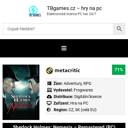
P
ř
TBgames.cz – hry na pc
e
Elektronické licence PC her 24/7
s
k
o
č
i
t
n
a
o
b
s
a
71%
h
Žánr:
Adventury
,
RPG
Vydavatel:
Frogwares
Distribuce:
Digitální licence
Zařízení:
Hra na PC
Region:
CZ, SK (celá EU)
Sherlock Holmes: Nemesis – Remastered (PC)