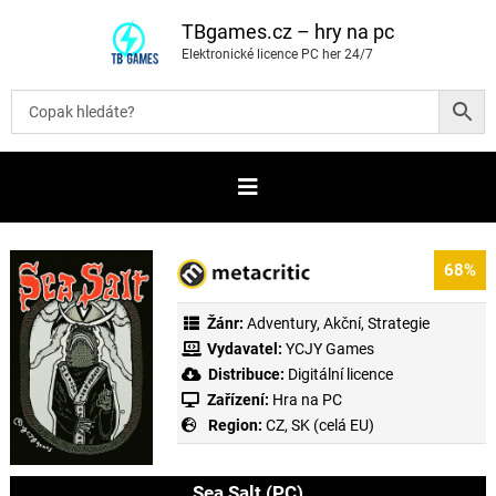
P
ř
TBgames.cz – hry na pc
e
Elektronické licence PC her 24/7
s
k
o
č
i
t
n
a
o
b
s
a
68%
h
Žánr:
Adventury
,
Akční
,
Strategie
Vydavatel:
YCJY Games
Distribuce:
Digitální licence
Zařízení:
Hra na PC
Region:
CZ, SK (celá EU)
Sea Salt (PC)