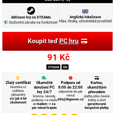
Anglická lokalizace
Aktivace hry na STEAMu
Hlas, titulky, uživatelské prostředí
Doživotní záruka na funkčnost
Koupit teď
PC hru
91
Kč
STEAM
EN
Zlatý certifikát
Okamžité
Podpora od
Kartou,
heureka.cz
doručení PC
8:00 do 22:00
okamžitým
ověřeno
hry 24/7
odpovíme do pár
převodem
zákazníky
minut
licence, návody,
platby přes české
víc jak 6 let
info@tbgames.cz
podpora v e-mailu
brány a účet
zkušeností
e-mailem -> za
garantované
pár minut hrajete
bezpečné platby