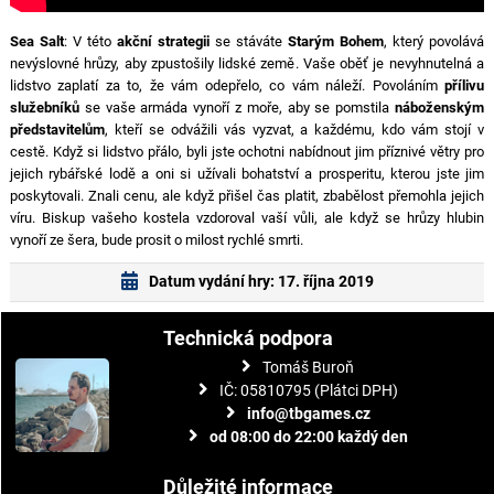
Sea Salt
: V této
akční strategii
se stáváte
Starým Bohem
, který povolává
nevýslovné hrůzy, aby zpustošily lidské země. Vaše oběť je nevyhnutelná a
lidstvo zaplatí za to, že vám odepřelo, co vám náleží. Povoláním
přílivu
služebníků
se vaše armáda vynoří z moře, aby se pomstila
náboženským
představitelům
, kteří se odvážili vás vyzvat, a každému, kdo vám stojí v
cestě. Když si lidstvo přálo, byli jste ochotni nabídnout jim příznivé větry pro
jejich rybářské lodě a oni si užívali bohatství a prosperitu, kterou jste jim
poskytovali. Znali cenu, ale když přišel čas platit, zbabělost přemohla jejich
víru. Biskup vašeho kostela vzdoroval vaší vůli, ale když se hrůzy hlubin
vynoří ze šera, bude prosit o milost rychlé smrti.
Datum vydání hry: 17. října 2019
Technická podpora
Tomáš Buroň
IČ: 05810795 (Plátci DPH)
info@tbgames.cz
od 08:00 do 22:00 každý den
Důležité informace