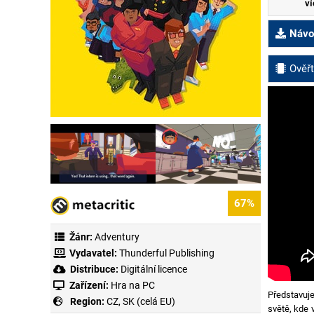
ví
Návod
Ověřt
67%
Žánr:
Adventury
Vydavatel:
Thunderful Publishing
Distribuce:
Digitální licence
Zařízení:
Hra na PC
Představu
Region:
CZ, SK (celá EU)
světě, kde 