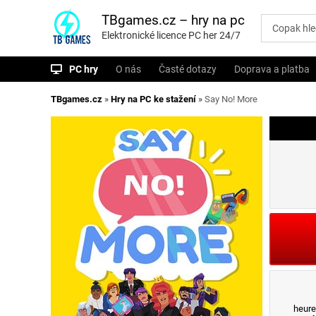
P
ř
TBgames.cz – hry na pc
e
Elektronické licence PC her 24/7
s
k
o
PC hry
O nás
Časté dotazy
Doprava a platba
č
i
t
TBgames.cz
»
Hry na PC ke stažení
»
Say No! More
n
a
o
b
s
a
h
heure