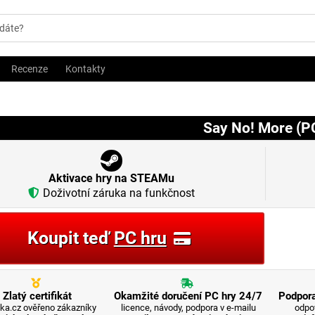
Recenze
Kontakty
Say No! More (P
Aktivace hry na STEAMu
Doživotní záruka na funkčnost
Koupit teď
PC hru
Zlatý certifikát
Okamžité doručení PC hry 24/7
Podpora
ka.cz ověřeno zákazníky
licence, návody, podpora v e-mailu
odpo