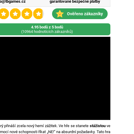
fo@tbgames.cz
garantované bezpečné platby
Ověřeno zákazníky
4.95 bodů z 5 bodů
(10964 hodnotících zákazníků)
erý přináší zcela nový herní zážitek. Ve hře se stanete
stážistou
ve
pomocí nové schopnosti říkat „NE!“ na absurdní požadavky. Tato hra