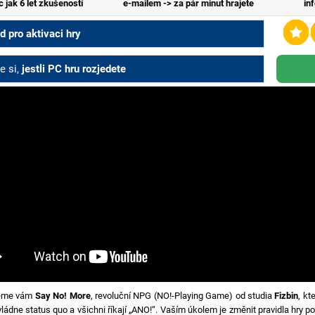
c jak 6 let zkušeností
e-mailem -> za pár minut hrajete
in
 pro aktivaci hry
e si,
jestli PC hru rozjedete
jeme vám
Say No! More
, revoluční NPG (NO!-Playing Game) od studia
Fizbin
, kt
vládne status quo a všichni říkají „ANO!“. Vaším úkolem je změnit pravidla hry 