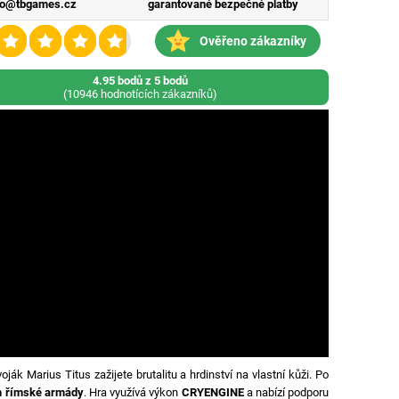
fo@tbgames.cz
garantované bezpečné platby
Ověřeno zákazníky
4.95 bodů z 5 bodů
(10946 hodnotících zákazníků)
ják Marius Titus zažijete brutalitu a hrdinství na vlastní kůži. Po
m římské armády
. Hra využívá výkon
CRYENGINE
a nabízí podporu