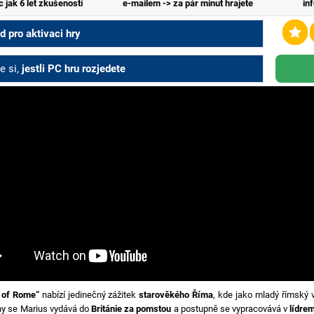
c jak 6 let zkušeností
e-mailem -> za pár minut hrajete
in
 pro aktivaci hry
e si,
jestli PC hru rozjedete
 of Rome“
nabízí jedinečný zážitek
starověkého Říma
, kde jako mladý římský vo
ny se Marius vydává do
Británie za pomstou
a postupně se vypracovává v
lídre