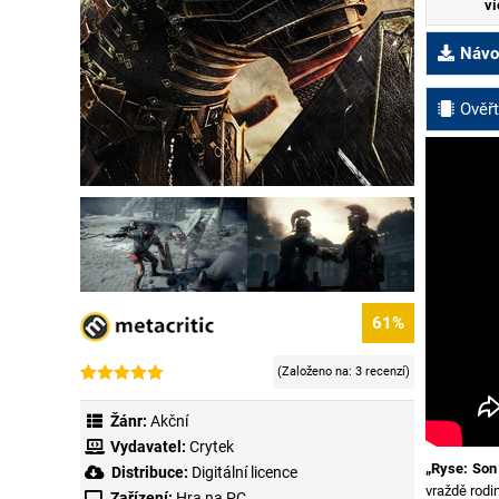
ví
Návod
Ověřt
61%
(Založeno na:
3 recenzí
)
Hodnoceno
3
4.33
z 5 na
Žánr:
Akční
základě
hodnocení
Vydavatel:
Crytek
zákazníků
„Ryse: Son
Distribuce:
Digitální licence
vraždě rodi
Zařízení:
Hra na PC