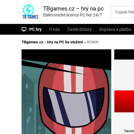
P
ř
TBgames.cz – hry na pc
e
Elektronické licence PC her 24/7
s
k
o
PC hry
O nás
Časté dotazy
Doprava a platba
č
i
t
TBgames.cz
»
Hry na PC ke stažení
»
RONIN
n
a
o
b
s
a
h
heure