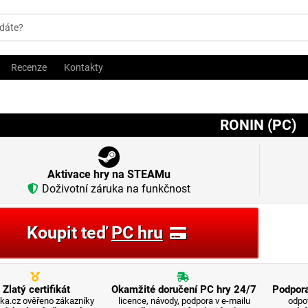
Recenze
Kontakty
RONIN (PC)
Aktivace hry na STEAMu
Doživotní záruka na funkčnost
Koupit teď
PC hru
Zlatý certifikát
Okamžité doručení PC hry 24/7
Podpora
ka.cz ověřeno zákazníky
licence, návody, podpora v e-mailu
odpo