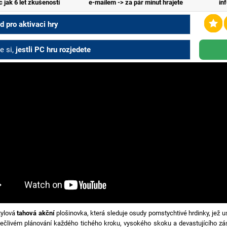
c jak 6 let zkušeností
e-mailem -> za pár minut hrajete
in
 pro aktivaci hry
e si,
jestli PC hru rozjedete
tylová
tahová akční
plošinovka, která sleduje osudy pomstychtivé hrdinky, jež 
pečlivém plánování každého tichého kroku, vysokého skoku a devastujícího 