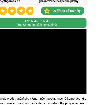
fo@tbgames.cz
garantované bezpečné platby
Ověřeno zákazníky
4.95 bodů z 5 bodů
(10962 hodnotících zákazníků)
usiluje o odstranění pěti významných postav mocné korporace. Hra
zásahu mečem ze stínů na cestě za pomstou.
Boj
je vyvážen mezi