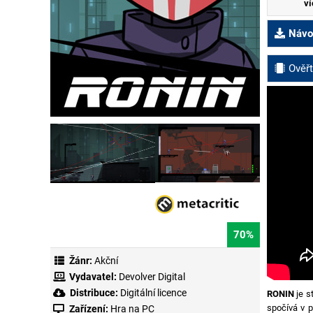
ví
Návod
Ověřt
70%
Žánr:
Akční
Vydavatel:
Devolver Digital
Distribuce:
Digitální licence
RONIN
je s
spočívá v 
Zařízení:
Hra na PC