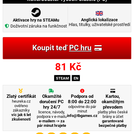
Anglická lokalizace
Aktivace hry na STEAMu
Hlas, titulky, uživatelské prostředí
Doživotní záruka na funkčnost
Koupit teď
PC hru
81
Kč
STEAM
EN
Zlatý certifikát
Okamžité
Podpora od
Kartou,
heureka.cz
doručení PC
8:00 do 22:00
okamžitým
ověřeno
hry 24/7
odpovíme do pár
převodem
zákazníky
minut
licence, návody,
platby přes české
víc jak 6 let
info@tbgames.cz
podpora v e-mailu
brány a účet
zkušeností
e-mailem -> za
garantované
pár minut hrajete
bezpečné platby