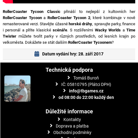
RollerCoaster Tycoon Classic
přináší to nejlepší z kultovních her
RollerCoaster Tycoon
a
RollerCoaster Tycoon 2
, které kombinuje v nově
remasterované verzi. Stavějte úžasné
horské dráhy
, spravujte parky, finance
i personál a plňte klasické
scénáře
. S rozšířeními
Wacky Worlds
a
Time
Twister
můžete tvořit parky v různých prostředích, od lesních krajin po
velkoměsta. Dokážete se stát dalším
RollerCoaster Tycoonem
?
Datum vydání hry: 28. září 2017
Technická podpora
Tomáš Buroň
IČ: 05810795 (Plátci DPH)
info@tbgames.cz
od 08:00 do 22:00 každý den
Důležité informace
Kontakty
Doprava a platba
Obchodní podmínky