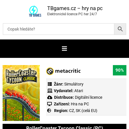
P
ř
TBgames.cz – hry na pc
e
Elektronické licence PC her 24/7
s
k
o
č
i
t
n
a
o
b
s
a
90%
h
Žánr:
Simulátory
Vydavatel:
Atari
Distribuce:
Digitální licence
Zařízení:
Hra na PC
Region:
CZ, SK (celá EU)
RollerCoaster Tycoon Classic (PC)