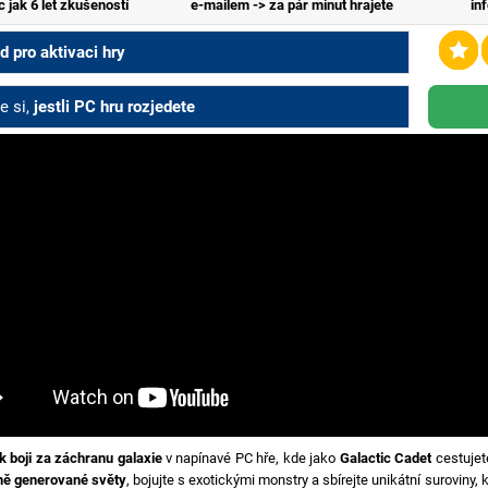
c jak 6 let zkušeností
e-mailem -> za pár minut hrajete
in
 pro aktivaci hry
e si,
jestli PC hru rozjedete
 k boji za záchranu galaxie
v napínavé PC hře, kde jako
Galactic Cadet
cestujet
ně generované světy
, bojujte s exotickými monstry a sbírejte unikátní suroviny, 