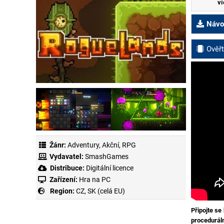
ví
Návod
Ověřt
Žánr:
Adventury
,
Akční
,
RPG
Vydavatel:
SmashGames
Distribuce:
Digitální licence
Zařízení:
Hra na PC
Region:
CZ, SK (celá EU)
Připojte se
procedurál