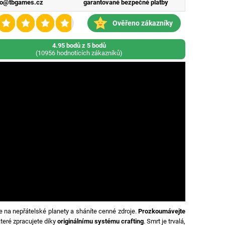
fo@tbgames.cz
garantované bezpečné platby
Ověřeno zákazníky
4.95 bodů z 5 bodů
(10956 hodnotících zákazníků)
e na nepřátelské planety a sháníte cenné zdroje.
Prozkoumávejte
které zpracujete díky
originálnímu systému crafting
. Smrt je trvalá,