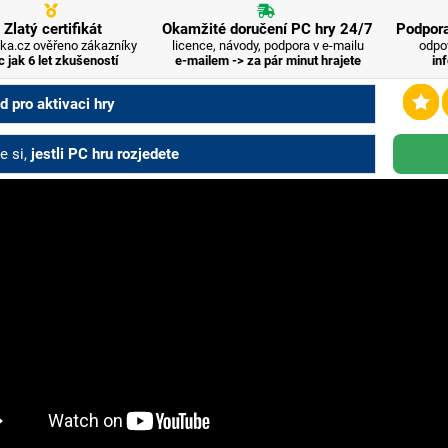
Zlatý certifikát
Okamžité doručení PC hry 24/7
Podpora
ka.cz ověřeno zákazníky
licence, návody, podpora v e-mailu
odpo
c jak 6 let zkušeností
e-mailem -> za pár minut hrajete
in
 pro aktivaci hry
e si,
jestli PC hru rozjedete