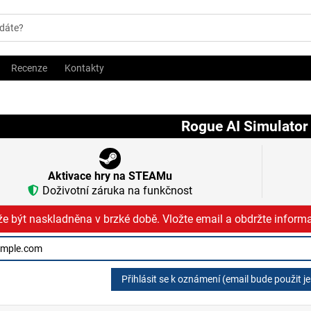
Recenze
Kontakty
Rogue AI Simulator
Aktivace hry na STEAMu
Doživotní záruka na funkčnost
e být naskladněna v brzké době. Vložte email a obdržte informa
Přihlásit se k oznámení (email bude použit j