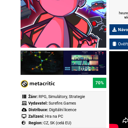
heure
ví
Návod
Ověřt
70%
Žánr:
RPG
,
Simulátory
,
Strategie
Vydavatel:
Surefire.Games
Distribuce:
Digitální licence
Zařízení:
Hra na PC
Region:
CZ, SK (celá EU)