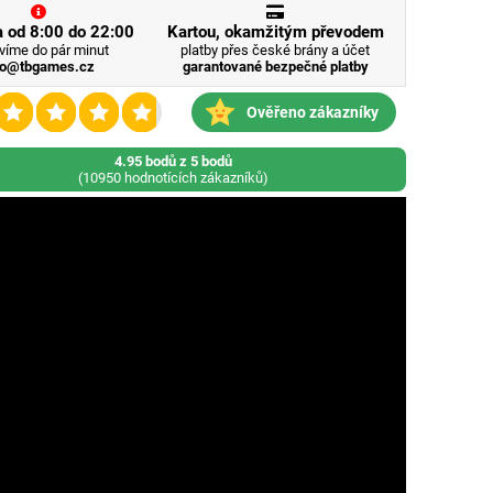
 od 8:00 do 22:00
Kartou, okamžitým převodem
víme do pár minut
platby přes české brány a účet
fo@tbgames.cz
garantované bezpečné platby
Ověřeno zákazníky
4.95 bodů z 5 bodů
(10950 hodnotících zákazníků)