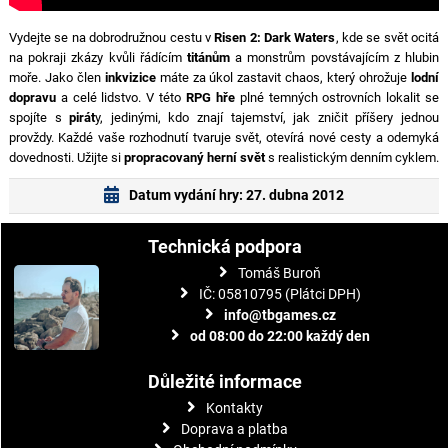
Vydejte se na dobrodružnou cestu v
Risen 2: Dark Waters
, kde se svět ocitá
na pokraji zkázy kvůli řádícím
titánům
a monstrům povstávajícím z hlubin
moře. Jako člen
inkvizice
máte za úkol zastavit chaos, který ohrožuje
lodní
dopravu
a celé lidstvo. V této
RPG hře
plné temných ostrovních lokalit se
spojíte s
pirát
y, jedinými, kdo znají tajemství, jak zničit příšery jednou
provždy. Každé vaše rozhodnutí tvaruje svět, otevírá nové cesty a odemyká
dovednosti. Užijte si
propracovaný herní svět
s realistickým denním cyklem.
Datum vydání hry: 27. dubna 2012
Technická podpora
Tomáš Buroň
IČ: 05810795 (Plátci DPH)
info@tbgames.cz
od 08:00 do 22:00 každý den
Důležité informace
Kontakty
Doprava a platba