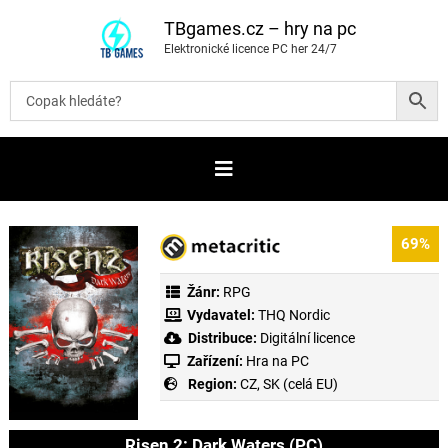
P
ř
TBgames.cz – hry na pc
e
Elektronické licence PC her 24/7
s
k
o
č
i
t
n
a
o
b
s
a
69%
h
Žánr:
RPG
Vydavatel:
THQ Nordic
Distribuce:
Digitální licence
Zařízení:
Hra na PC
Region:
CZ, SK (celá EU)
Risen 2: Dark Waters (PC)