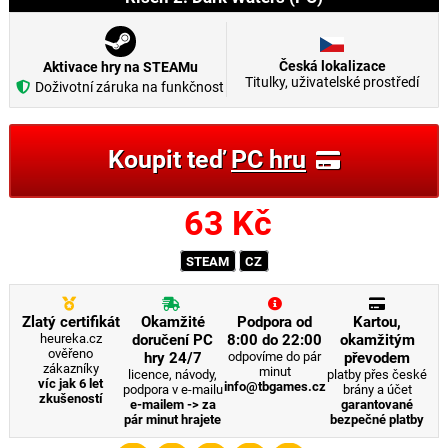
Česká lokalizace
Aktivace hry na STEAMu
Titulky, uživatelské prostředí
Doživotní záruka na funkčnost
Koupit teď
PC hru
63
Kč
STEAM
CZ
Zlatý certifikát
Okamžité
Podpora od
Kartou,
heureka.cz
doručení PC
8:00 do 22:00
okamžitým
ověřeno
hry 24/7
odpovíme do pár
převodem
zákazníky
minut
licence, návody,
platby přes české
víc jak 6 let
info@tbgames.cz
podpora v e-mailu
brány a účet
zkušeností
e-mailem -> za
garantované
pár minut hrajete
bezpečné platby