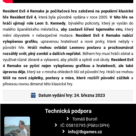
Resident Evil 4 Remake je počítačová hra založená na populární klasické
hře Resident Evil 4
, která byla původně vydána v roce 2005.
V této hře se
hráči ujímají role Leon S. Kennedy
, bývalého policisty, který je vyslán do
malého španělského městečka,
aby zastavil šíření tajemného viru
, který
mění obyvatele v nebezpečné mutace.
Resident Evil 4 Remake nabízí
vylepšenou grafiku
, upravenou hratelnost a nové prvky, které nebyly v
původní hře.
Hráči mohou ovládat Leonovu postavu a prozkoumávat
rozsáhlý svět, plný zombií a dalších nepřátel.
Během hry musí hráči sbírat a
využívat různé zbraně a vybavení, aby přežili a splnili své úkoly.
Resident Evil
4 Remake se pyšní nejen vylepšenou grafikou a hratelností, ale také
úpravou děje
, který se v mnoha ohledech liší od původní hry. Hráči se mohou
těšit na nové zápletky, postavy a mise, které rozšíří původní zážitek
a
přinesou novou dimenzi této klasické hry.
Datum vydání hry: 24. března 2023
Technická podpora
Tomáš Buroň
IČ: 05810795 (Plátci DPH)
info@tbgames.cz