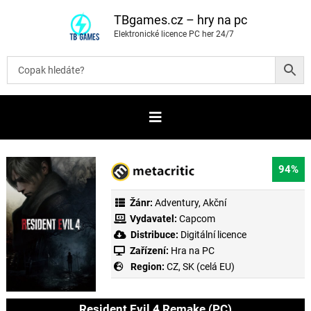
P
ř
TBgames.cz – hry na pc
e
Elektronické licence PC her 24/7
s
k
o
č
i
t
n
a
o
b
s
a
94%
h
Žánr:
Adventury
,
Akční
Vydavatel:
Capcom
Distribuce:
Digitální licence
Zařízení:
Hra na PC
Region:
CZ, SK (celá EU)
Resident Evil 4 Remake (PC)