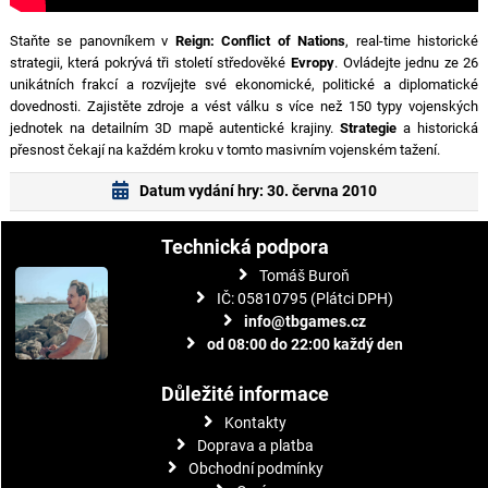
Staňte se panovníkem v
Reign: Conflict of Nations
, real-time historické
strategii, která pokrývá tři století středověké
Evropy
. Ovládejte jednu ze 26
unikátních frakcí a rozvíjejte své ekonomické, politické a diplomatické
dovednosti. Zajistěte zdroje a vést válku s více než 150 typy vojenských
jednotek na detailním 3D mapě autentické krajiny.
Strategie
a historická
přesnost čekají na každém kroku v tomto masivním vojenském tažení.
Datum vydání hry: 30. června 2010
Technická podpora
Tomáš Buroň
IČ: 05810795 (Plátci DPH)
info@tbgames.cz
od 08:00 do 22:00 každý den
Důležité informace
Kontakty
Doprava a platba
Obchodní podmínky