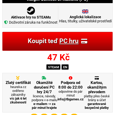
Anglická lokalizace
Aktivace hry na STEAMu
Hlas, titulky, uživatelské prostředí
Doživotní záruka na funkčnost
Koupit teď
PC hru
47
Kč
STEAM
EN
Zlatý certifikát
Okamžité
Podpora od
Kartou,
heureka.cz
doručení PC
8:00 do 22:00
okamžitým
ověřeno
hry 24/7
odpovíme do pár
převodem
zákazníky
minut
licence, návody,
platby přes české
víc jak 6 let
info@tbgames.cz
podpora v e-mailu
brány a účet
zkušeností
e-mailem -> za
garantované
pár minut hrajete
bezpečné platby