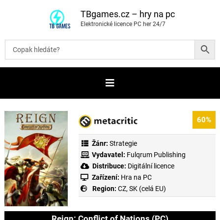
P
ř
TBgames.cz – hry na pc
e
Elektronické licence PC her 24/7
s
k
o
č
i
t
n
a
o
b
s
a
60%
h
Žánr:
Strategie
Vydavatel:
Fulqrum Publishing
Distribuce:
Digitální licence
Zařízení:
Hra na PC
Region:
CZ, SK (celá EU)
Reign: Conflict of Nations (PC)