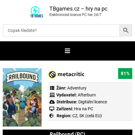
P
ř
TBgames.cz – hry na pc
e
Elektronické licence PC her 24/7
s
k
o
č
i
t
n
a
o
b
s
a
81%
h
Žánr:
Adventury
Vydavatel:
Afterburn
Distribuce:
Digitální licence
Zařízení:
Hra na PC
Region:
CZ, SK (celá EU)
Railbound (PC)