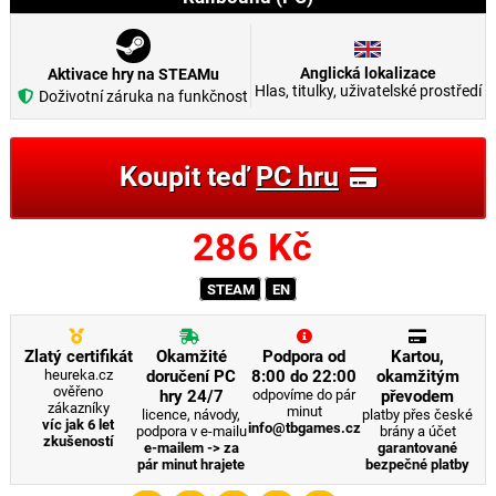
Anglická lokalizace
Aktivace hry na STEAMu
Hlas, titulky, uživatelské prostředí
Doživotní záruka na funkčnost
Koupit teď
PC hru
286
Kč
STEAM
EN
Zlatý certifikát
Okamžité
Podpora od
Kartou,
heureka.cz
doručení PC
8:00 do 22:00
okamžitým
ověřeno
hry 24/7
odpovíme do pár
převodem
zákazníky
minut
licence, návody,
platby přes české
víc jak 6 let
info@tbgames.cz
podpora v e-mailu
brány a účet
zkušeností
e-mailem -> za
garantované
pár minut hrajete
bezpečné platby