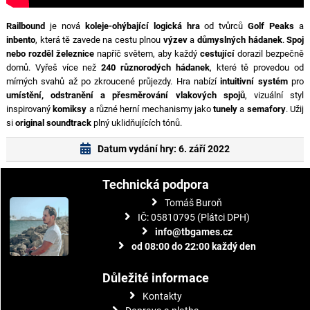
Railbound
je nová
koleje-ohýbající logická hra
od tvůrců
Golf Peaks
a
inbento
, která tě zavede na cestu plnou
výzev
a
důmyslných hádanek
.
Spoj
nebo rozděl železnice
napříč světem, aby každý
cestující
dorazil bezpečně
domů. Vyřeš více než
240 různorodých hádanek
, které tě provedou od
mírných svahů až po zkroucené průjezdy. Hra nabízí
intuitivní systém
pro
umístění, odstranění a přesměrování vlakových spojů
, vizuální styl
inspirovaný
komiksy
a různé herní mechanismy jako
tunely
a
semafory
. Užij
si
original soundtrack
plný uklidňujících tónů.
Datum vydání hry: 6. září 2022
Technická podpora
Tomáš Buroň
IČ: 05810795 (Plátci DPH)
info@tbgames.cz
od 08:00 do 22:00 každý den
Důležité informace
Kontakty