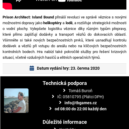
Prison Architect: Island Bound
přináší revoluci ve správě věznice s novými
možnostmi dopravy jako
helikoptéry
a
lodě
, a rozšiřuje strategické možnosti
o vodní plochy. Vylepšete logistiku věznice díky různým typům přepravy,
které přímo zajišťují dodávky a transport vězňů do dokovacích oblastí.
Všimněte si také nových bezpečnostních prvků, které usnadňují kontrolu
dodávek a vězňů při vstupu do areálu nebo na klíčových bezpečnostních
kontrolních bodech. Hra nabízí také pokročilé služby pro řešení krizových
situací, včetně vzdušných hasičů a elitních operačních týmů.
Datum vydání hry: 23. června 2020
Technická podpora
Tomáš Buroň
IČ: 05810795 (Plátci DPH)
info@tbgames.cz
od 08:00 do 22:00 každý den
Důležité informace