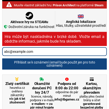
Musíte vlastnit základní hru:
Prison Architect
na platformě
Steam
Anglická lokalizace
Aktivace hry na STEAMu
Hlas, titulky, uživatelské prostředí
Doživotní záruka na funkčnost
Hra může být naskladněna v brzké době. Vložte email a
obdržte informaci, jakmile bude hra skladem.
Přihlásit se k oznámení (email bude použit jen pro toto
oznámení)
Zlatý certifikát
Okamžité
Podpora od
Kartou,
heureka.cz
doručení PC
8:00 do 22:00
okamžitým
ověřeno
hry 24/7
odpovíme do pár
převodem
zákazníky
minut
licence, návody,
platby přes české
víc jak 6 let
info@tbgames.cz
podpora v e-mailu
brány a účet
zkušeností
e-mailem -> za
garantované
pár minut hrajete
bezpečné platby