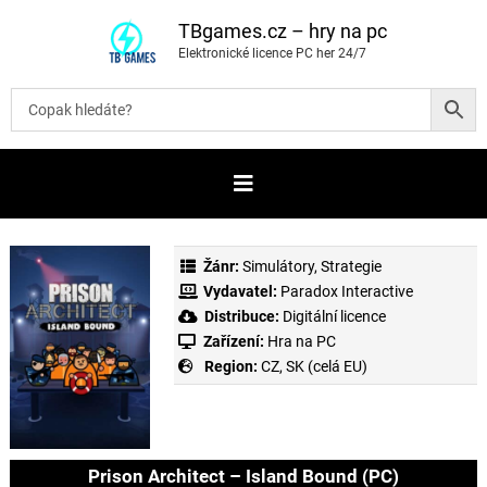
P
ř
TBgames.cz – hry na pc
e
Elektronické licence PC her 24/7
s
k
o
č
i
t
n
a
o
b
s
a
Žánr:
Simulátory
,
Strategie
h
Vydavatel:
Paradox Interactive
Distribuce:
Digitální licence
Zařízení:
Hra na PC
Region:
CZ, SK (celá EU)
Prison Architect – Island Bound (PC)