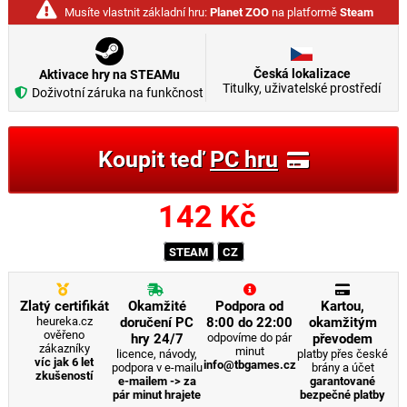
Musíte vlastnit základní hru:
Planet ZOO
na platformě
Steam
Česká lokalizace
Aktivace hry na STEAMu
Titulky, uživatelské prostředí
Doživotní záruka na funkčnost
Koupit teď
PC hru
142
Kč
STEAM
CZ
Zlatý certifikát
Okamžité
Podpora od
Kartou,
heureka.cz
doručení PC
8:00 do 22:00
okamžitým
ověřeno
hry 24/7
odpovíme do pár
převodem
zákazníky
minut
licence, návody,
platby přes české
víc jak 6 let
info@tbgames.cz
podpora v e-mailu
brány a účet
zkušeností
e-mailem -> za
garantované
pár minut hrajete
bezpečné platby