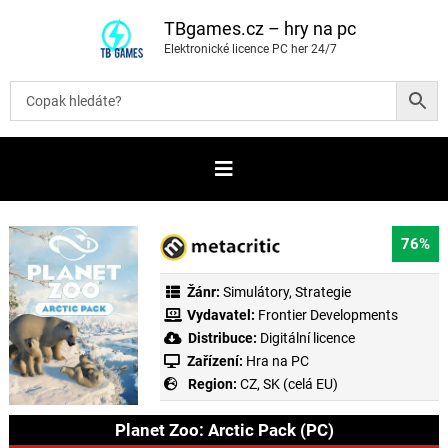
P
ř
TBgames.cz – hry na pc
e
Elektronické licence PC her 24/7
s
k
o
č
i
t
n
a
o
b
s
a
76%
h
Žánr:
Simulátory
,
Strategie
Vydavatel:
Frontier Developments
Distribuce:
Digitální licence
Zařízení:
Hra na PC
Region:
CZ, SK (celá EU)
Planet Zoo: Arctic Pack (PC)