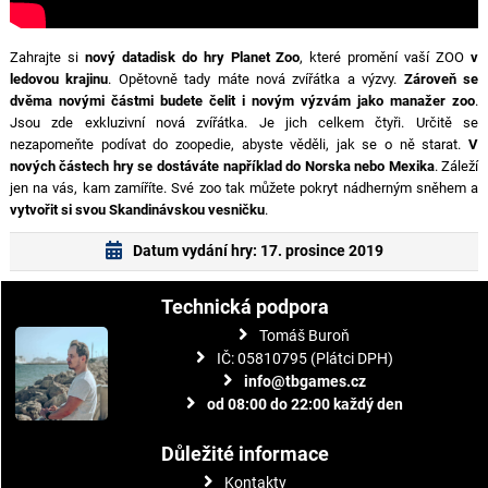
Zahrajte si
nový datadisk do hry Planet Zoo
, které promění vaší ZOO
v
ledovou krajinu
. Opětovně tady máte nová zvířátka a výzvy.
Zároveň se
dvěma novými částmi budete čelit i novým výzvám jako manažer zoo
.
Jsou zde exkluzivní nová zvířátka. Je jich celkem čtyři. Určitě se
nezapomeňte podívat do zoopedie, abyste věděli, jak se o ně starat.
V
nových částech hry se dostáváte například do Norska nebo Mexika
. Záleží
jen na vás, kam zamíříte. Své zoo tak můžete pokryt nádherným sněhem a
vytvořit si svou Skandinávskou vesničku
.
Datum vydání hry: 17. prosince 2019
Technická podpora
Tomáš Buroň
IČ: 05810795 (Plátci DPH)
info@tbgames.cz
od 08:00 do 22:00 každý den
Důležité informace
Kontakty