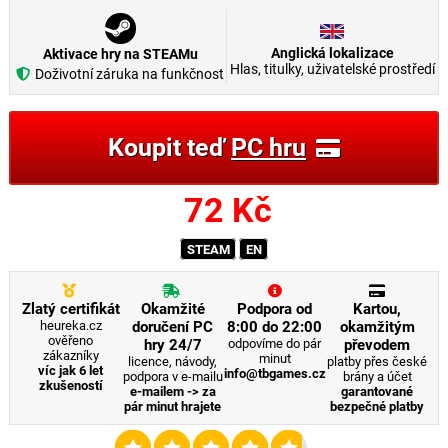
Anglická lokalizace
Aktivace hry na STEAMu
Hlas, titulky, uživatelské prostředí
Doživotní záruka na funkčnost
Koupit teď
PC hru
72
Kč
STEAM
EN
Zlatý certifikát
Okamžité
Podpora od
Kartou,
heureka.cz
doručení PC
8:00 do 22:00
okamžitým
ověřeno
hry 24/7
odpovíme do pár
převodem
zákazníky
minut
licence, návody,
platby přes české
víc jak 6 let
info@tbgames.cz
podpora v e-mailu
brány a účet
zkušeností
e-mailem -> za
garantované
pár minut hrajete
bezpečné platby