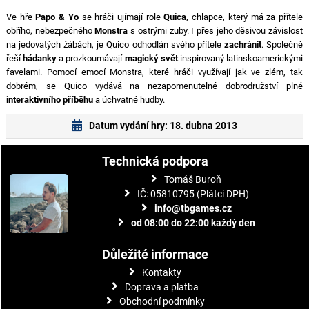
Ve hře
Papo & Yo
se hráči ujímají role
Quica
, chlapce, který má za přítele
obřího, nebezpečného
Monstra
s ostrými zuby. I přes jeho děsivou závislost
na jedovatých žábách, je Quico odhodlán svého přítele
zachránit
. Společně
řeší
hádanky
a prozkoumávají
magický svět
inspirovaný latinskoamerickými
favelami. Pomocí emocí Monstra, které hráči využívají jak ve zlém, tak
dobrém, se Quico vydává na nezapomenutelné dobrodružství plné
interaktivního příběhu
a úchvatné hudby.
Datum vydání hry: 18. dubna 2013
Technická podpora
Tomáš Buroň
IČ: 05810795 (Plátci DPH)
info@tbgames.cz
od 08:00 do 22:00 každý den
Důležité informace
Kontakty
Doprava a platba
Obchodní podmínky