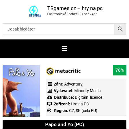
P
ř
TBgames.cz – hry na pc
e
Elektronické licence PC her 24/7
s
k
o
č
i
t
n
a
o
b
s
a
70%
h
Žánr:
Adventury
Vydavatel:
Minority Media
Distribuce:
Digitální licence
Zařízení:
Hra na PC
Region:
CZ, SK (celá EU)
Papo and Yo (PC)