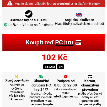
Musíte vlastnit základní hru:
Overcooked! 2
na platformě
Steam
Anglická lokalizace
Aktivace hry na STEAMu
Hlas, titulky, uživatelské prostředí
Doživotní záruka na funkčnost
Koupit teď
PC hru
102
Kč
STEAM
EN
Zlatý certifikát
Okamžité
Podpora od
Kartou,
heureka.cz
doručení PC
8:00 do 22:00
okamžitým
ověřeno
hry 24/7
odpovíme do pár
převodem
zákazníky
minut
licence, návody,
platby přes české
víc jak 6 let
info@tbgames.cz
podpora v e-mailu
brány a účet
zkušeností
e-mailem -> za
garantované
pár minut hrajete
bezpečné platby