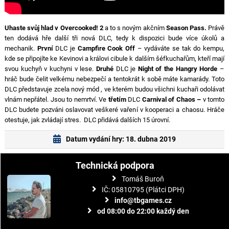
Uhaste svůj hlad v Overcooked! 2
a to s novým akčním
Season Pass.
Právě
ten dodává hře další tři nová DLC, tedy k dispozici bude více úkolů a
mechanik.
První
DLC je
Campfire Cook Off
– vydáváte se tak do kempu,
kde se připojíte ke Kevinovi a královi cibule k dalším šéfkuchařům, kteří mají
svou kuchyň v kuchyni v lese.
Druhé
DLC je
Night of the Hangry Horde
–
hráč bude čelit velkému nebezpečí a tentokrát k sobě máte kamarády. Toto
DLC představuje zcela nový mód , ve kterém budou všichni kuchaři odolávat
vlnám nepřátel. Jsou to nemrtví. Ve
třetím
DLC
Carnival of Chaos –
v tomto
DLC budete pozváni oslavovat veškeré vaření v kooperaci a chaosu. Hráče
otestuje, jak zvládají stres. DLC přidává dalších 15 úrovní.
Datum vydání hry: 18. dubna 2019
Technická podpora
Tomáš Buroň
IČ: 05810795 (Plátci DPH)
info@tbgames.cz
od 08:00 do 22:00 každý den