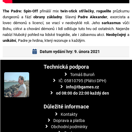
The Padre: Spin-Off
přináší mix
twin-stick střílečky
,
roguelite
průzkumu
dungeonů a fází
obrany základny
. Slavný
Padre Alexander
, exorcista a
lovec démonů s licencí, se vrací v neobvyklé roli. Jeho
sarkasmus
vůči
Bohu, církvi a chování démonů i lidí odlišuje tuto hru od ostatních. Nejenže
nabízí hluboký pohled na lidské tragédie, ale i zábavnou akci.
Neobyčejný
a
unikátní
, Padre je hrdina, který rezonuje s každým.
Datum vydání hry: 9. února 2021
Technická podpora
Tomáš Buroň
IČ: 05810795 (Plátci DPH)
info@tbgames.cz
od 08:00 do 22:00 každý den
Důležité informace
Kontakty
Doprava a platba
Obchodní podmínky