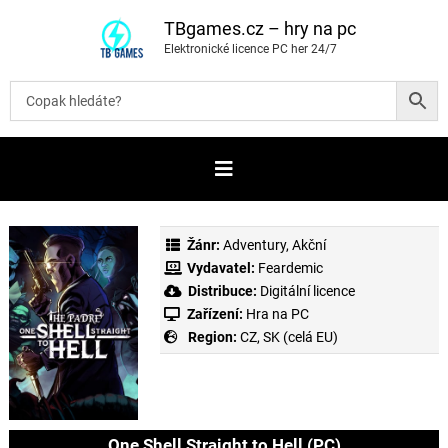
P
ř
TBgames.cz – hry na pc
e
Elektronické licence PC her 24/7
s
k
o
č
i
t
n
a
o
b
s
a
Žánr:
Adventury
,
Akční
h
Vydavatel:
Feardemic
Distribuce:
Digitální licence
Zařízení:
Hra na PC
Region:
CZ, SK (celá EU)
One Shell Straight to Hell (PC)