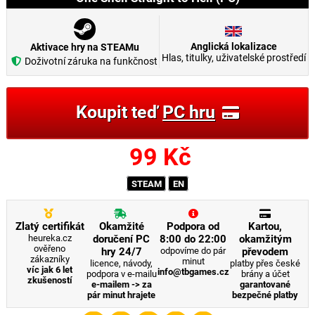
Anglická lokalizace
Aktivace hry na STEAMu
Hlas, titulky, uživatelské prostředí
Doživotní záruka na funkčnost
Koupit teď
PC hru
99
Kč
STEAM
EN
Zlatý certifikát
Okamžité
Podpora od
Kartou,
heureka.cz
doručení PC
8:00 do 22:00
okamžitým
ověřeno
hry 24/7
odpovíme do pár
převodem
zákazníky
minut
licence, návody,
platby přes české
víc jak 6 let
info@tbgames.cz
podpora v e-mailu
brány a účet
zkušeností
e-mailem -> za
garantované
pár minut hrajete
bezpečné platby