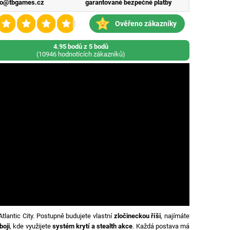
fo@tbgames.cz
garantované bezpečné platby
Ověřeno zákazníky
4.95 bodů z 5 bodů
(10946 hodnotících zákazníků)
Atlantic City. Postupně budujete vlastní
zločineckou říši
, najímáte
boji
, kde využijete
systém krytí a stealth akce
. Každá postava má