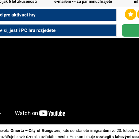
c jak 6 let zkušeností
e-mailem -> za pár minut hrajete
in
 pro aktivaci hry
e si,
jestli PC hru rozjedete
 světa
Omerta – City of Gangsters
, kde se stanete
imigrantem
ve 20. letech v 
 rozšiřujete své území a ovládáte město. Hra kombinuje
strategii
s
tahovými sou