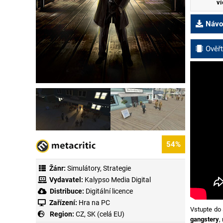
ví
Návod
Ověřt
54%
Žánr:
Simulátory
,
Strategie
Vydavatel:
Kalypso Media Digital
Distribuce:
Digitální licence
Zařízení:
Hra na PC
Vstupte do
Region:
CZ, SK (celá EU)
gangstery
,