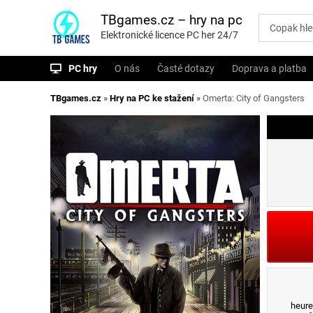
P
ř
TBgames.cz – hry na pc
e
Elektronické licence PC her 24/7
s
k
o
PC hry
O nás
Časté dotazy
Doprava a platba
č
i
t
TBgames.cz
»
Hry na PC ke stažení
»
Omerta: City of Gangsters
n
a
o
b
s
a
h
heure