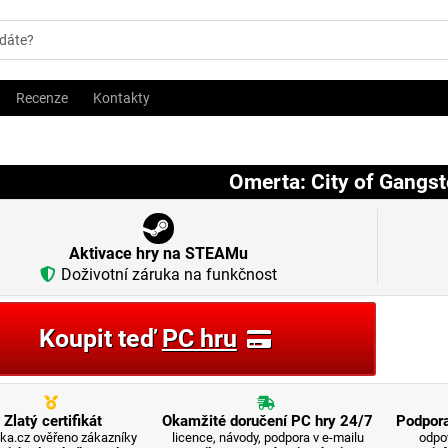
Recenze
Kontakty
Omerta: City of Gangst
Aktivace hry na STEAMu
Doživotní záruka na funkčnost
Koupit teď
PC hru
Zlatý certifikát
Okamžité doručení PC hry 24/7
Podpora
ka.cz ověřeno zákazníky
licence, návody, podpora v e-mailu
odpo