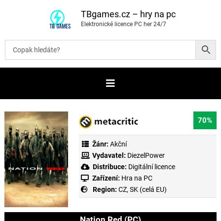
P
ř
TBgames.cz – hry na pc
e
Elektronické licence PC her 24/7
s
k
o
č
i
t
n
a
o
b
s
a
70%
h
Žánr:
Akční
Vydavatel:
DiezelPower
Distribuce:
Digitální licence
Zařízení:
Hra na PC
Region:
CZ, SK (celá EU)
Nation Red (PC)