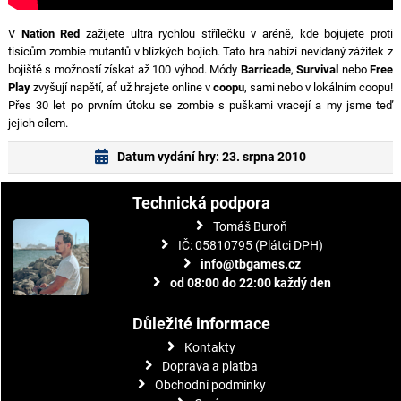
V
Nation Red
zažijete ultra rychlou střílečku v aréně, kde bojujete proti
tisícům zombie mutantů v blízkých bojích. Tato hra nabízí nevídaný zážitek z
bojiště s možností získat až 100 výhod. Módy
Barricade
,
Survival
nebo
Free
Play
zvyšují napětí, ať už hrajete online v
coopu
, sami nebo v lokálním coopu!
Přes 30 let po prvním útoku se zombie s puškami vracejí a my jsme teď
jejich cílem.
Datum vydání hry: 23. srpna 2010
Technická podpora
Tomáš Buroň
IČ: 05810795 (Plátci DPH)
info@tbgames.cz
od 08:00 do 22:00 každý den
Důležité informace
Kontakty
Doprava a platba
Obchodní podmínky