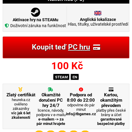
Anglická lokalizace
Aktivace hry na STEAMu
Hlas, titulky, uživatelské prostředí
Doživotní záruka na funkčnost
Koupit teď
PC hru
100
Kč
STEAM
EN
Zlatý certifikát
Okamžité
Podpora od
Kartou,
heureka.cz
doručení PC
8:00 do 22:00
okamžitým
ověřeno
hry 24/7
odpovíme do pár
převodem
zákazníky
minut
licence, návody,
platby přes české
víc jak 6 let
info@tbgames.cz
podpora v e-mailu
brány a účet
zkušeností
e-mailem -> za
garantované
pár minut hrajete
bezpečné platby