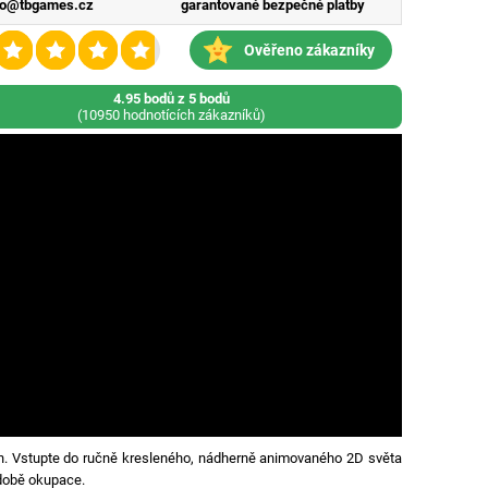
fo@tbgames.cz
garantované bezpečné platby
Ověřeno zákazníky
4.95 bodů z 5 bodů
(10950 hodnotících zákazníků)
ch. Vstupte do ručně kresleného, nádherně animovaného 2D světa
 době okupace.