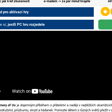
c jak 6 let zkušeností
e-mailem -> za pár minut hrajete
in
 pro aktivaci hry
e si,
jestli PC hru rozjedete
ory of Us
je dojemným příběhem o přátelství a naději v nejtěžších okamžicí
odružství, průzkumu, skrytí a hádanek. Pomozte dětem z různých světů přežít v