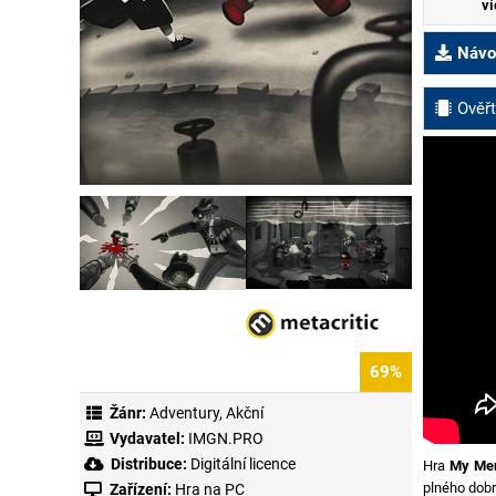
ví
Návod
Ověřt
69%
Žánr:
Adventury
,
Akční
Vydavatel:
IMGN.PRO
Distribuce:
Digitální licence
Hra
My Mem
plného dobr
Zařízení:
Hra na PC