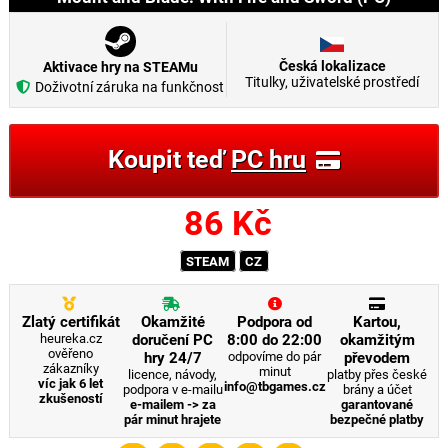
Česká lokalizace
Aktivace hry na STEAMu
Titulky, uživatelské prostředí
Doživotní záruka na funkčnost
Koupit teď
PC hru
86
Kč
STEAM
CZ
Zlatý certifikát
Okamžité
Podpora od
Kartou,
heureka.cz
doručení PC
8:00 do 22:00
okamžitým
ověřeno
hry 24/7
odpovíme do pár
převodem
zákazníky
minut
licence, návody,
platby přes české
víc jak 6 let
info@tbgames.cz
podpora v e-mailu
brány a účet
zkušeností
e-mailem -> za
garantované
pár minut hrajete
bezpečné platby