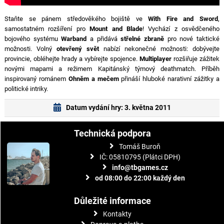
Staňte se pánem středověkého bojiště ve
With Fire and Sword
,
samostatném rozšíření pro
Mount and Blade
! Vychází z osvědčeného
bojového systému
Warband
a přidává
střelné zbraně
pro nové taktické
možnosti. Volný
otevřený svět
nabízí nekonečné možnosti: dobývejte
provincie, obléhejte hrady a vybírejte spojence.
Multiplayer
rozšiřuje zážitek
novými mapami a režimem Kapitánský týmový deathmatch. Příběh
inspirovaný románem
Ohněm a mečem
přináší hluboké narativní zážitky a
politické intriky.
Datum vydání hry: 3. května 2011
Technická podpora
Tomáš Buroň
IČ: 05810795 (Plátci DPH)
info@tbgames.cz
od 08:00 do 22:00 každý den
Důležité informace
Kontakty