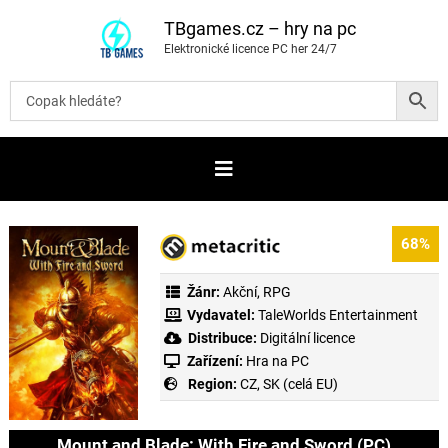
P
ř
TBgames.cz – hry na pc
e
Elektronické licence PC her 24/7
s
k
o
č
i
t
n
a
o
b
s
a
68%
h
Žánr:
Akční
,
RPG
Vydavatel:
TaleWorlds Entertainment
Distribuce:
Digitální licence
Zařízení:
Hra na PC
Region:
CZ, SK (celá EU)
Mount and Blade: With Fire and Sword (PC)