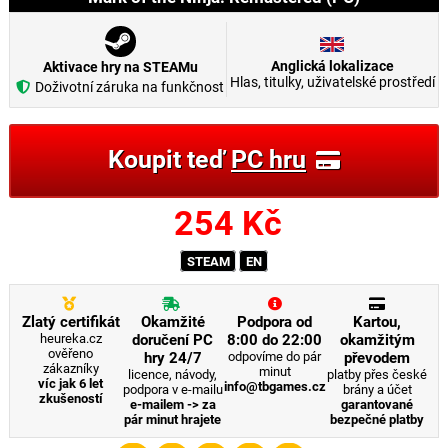
Anglická lokalizace
Aktivace hry na STEAMu
Hlas, titulky, uživatelské prostředí
Doživotní záruka na funkčnost
Koupit teď
PC hru
254
Kč
STEAM
EN
Zlatý certifikát
Okamžité
Podpora od
Kartou,
heureka.cz
doručení PC
8:00 do 22:00
okamžitým
ověřeno
hry 24/7
odpovíme do pár
převodem
zákazníky
minut
licence, návody,
platby přes české
víc jak 6 let
info@tbgames.cz
podpora v e-mailu
brány a účet
zkušeností
e-mailem -> za
garantované
pár minut hrajete
bezpečné platby