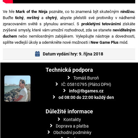
Ve hře
Mark of the Ninja
poznáte, co to znamená být skutečným
nindžou
.
Buďte
tichý
,
mrštný
a
chytrý
, abyste přelstili své protivníky v nádherně
zpracovaném světě s plynulou animací. S
prokletými tetováními
získáte
zvýšené smysly, které vám umožní rozhodnout, zda se stanete
neviditelným
duchem
nebo nemilosrdným zabijákem. Vylepšujte nástroje a dovednosti,
splňte vedlejší úkoly a odemkněte nové možnosti i
New Game Plus
mód.
Datum vydání hry: 9. října 2018
Technická podpora
Tomáš Buroň
IČ: 05810795 (Plátci DPH)
info@tbgames.cz
od 08:00 do 22:00 každý den
Důležité informace
Kontakty
Doprava a platba
Obchodní podmínky