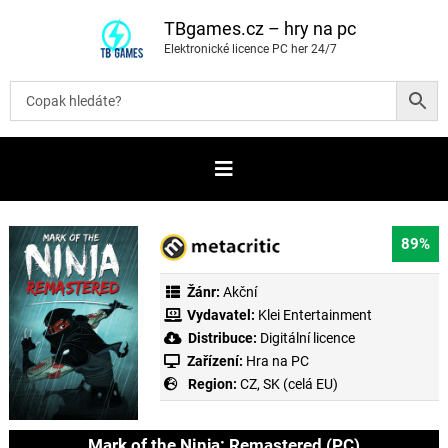
P
ř
TBgames.cz – hry na pc
e
Elektronické licence PC her 24/7
s
k
o
č
i
t
n
a
o
b
s
a
89%
h
Žánr:
Akční
Vydavatel:
Klei Entertainment
Distribuce:
Digitální licence
Zařízení:
Hra na PC
Region:
CZ, SK (celá EU)
Mark of the Ninja: Remastered (PC)