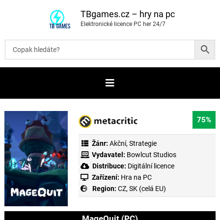
P
ř
TBgames.cz – hry na pc
e
Elektronické licence PC her 24/7
s
k
o
č
i
t
n
a
o
b
s
a
75%
h
Žánr:
Akční
,
Strategie
Vydavatel:
Bowlcut Studios
Distribuce:
Digitální licence
Zařízení:
Hra na PC
Region:
CZ, SK (celá EU)
MageQuit (PC)