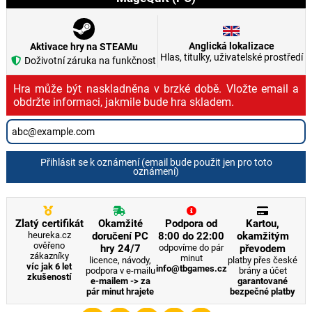
Anglická lokalizace
Aktivace hry na STEAMu
Hlas, titulky, uživatelské prostředí
Doživotní záruka na funkčnost
Hra může být naskladněna v brzké době. Vložte email a
obdržte informaci, jakmile bude hra skladem.
Přihlásit se k oznámení (email bude použit jen pro toto
oznámení)
Zlatý certifikát
Okamžité
Podpora od
Kartou,
heureka.cz
doručení PC
8:00 do 22:00
okamžitým
ověřeno
hry 24/7
odpovíme do pár
převodem
zákazníky
minut
licence, návody,
platby přes české
víc jak 6 let
info@tbgames.cz
podpora v e-mailu
brány a účet
zkušeností
e-mailem -> za
garantované
pár minut hrajete
bezpečné platby