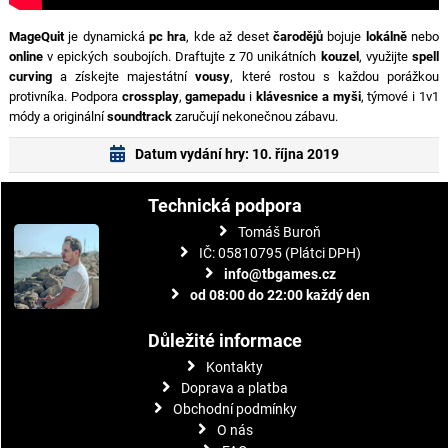
MageQuit
je dynamická
pc hra
, kde až deset
čarodějů
bojuje
lokálně
nebo
online
v epických soubojích. Draftujte z 70 unikátních
kouzel
, využijte
spell
curving
a získejte majestátní
vousy
, které rostou s každou porážkou
protivníka. Podpora
crossplay
,
gamepadu
i
klávesnice a myši
, týmové i 1v1
módy a originální
soundtrack
zaručují nekonečnou zábavu.
Datum vydání hry: 10. října 2019
Technická podpora
Tomáš Buroň
IČ: 05810795 (Plátci DPH)
info@tbgames.cz
od 08:00 do 22:00 každý den
Důležité informace
Kontakty
Doprava a platba
Obchodní podmínky
O nás