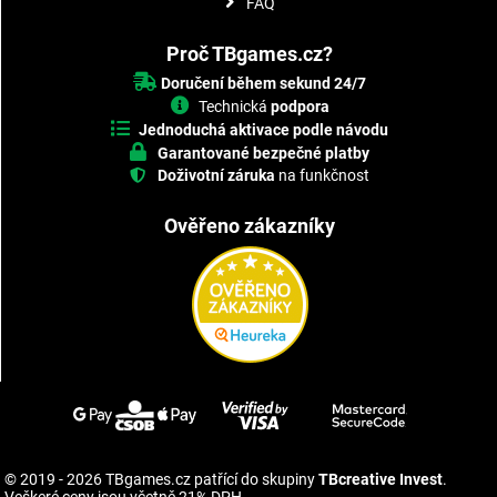
FAQ
Proč TBgames.cz?
Doručení během sekund 24/7
Technická
podpora
Jednoduchá aktivace podle návodu
Garantované bezpečné platby
Doživotní záruka
na funkčnost
Ověřeno zákazníky
© 2019 - 2026 TBgames.cz patřící do skupiny
TBcreative Invest
.
Veškeré ceny jsou včetně 21% DPH.