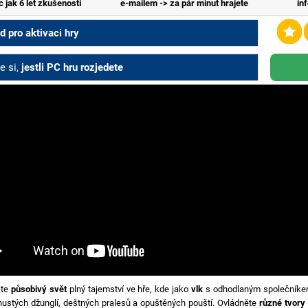
c jak 6 let zkušeností
e-mailem -> za pár minut hrajete
in
 pro aktivaci hry
e si,
jestli PC hru rozjedete
jte
působivý svět
plný tajemství ve hře, kde jako
vlk
s odhodlaným společníkem o
ustých džunglí, deštných pralesů a opuštěných pouští. Ovládněte
různé tvory