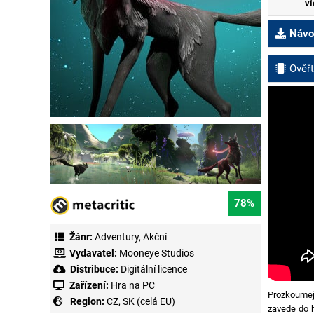
ví
Návod
Ověřt
78%
Žánr:
Adventury
,
Akční
Vydavatel:
Mooneye Studios
Distribuce:
Digitální licence
Zařízení:
Hra na PC
Prozkoume
Region:
CZ, SK (celá EU)
zavede do h