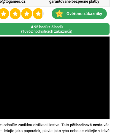
fo@tbgames.cz
garantované bezpečné platby
Ověřeno zákazníky
4.95 bodů z 5 bodů
(10962 hodnotících zákazníků)
dhalíte zaniklou civilizaci lidstva. Tato
pětihodinová cesta
vás
– létajte jako papoušek, plavte jako ryba nebo se váltejte v trávě