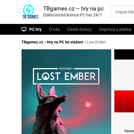
P
ř
TBgames.cz – hry na pc
e
Elektronické licence PC her 24/7
s
k
o
PC hry
O nás
Časté dotazy
Doprava a platba
č
i
t
TBgames.cz
»
Hry na PC ke stažení
»
Lost Ember
n
a
o
b
s
a
h
heure