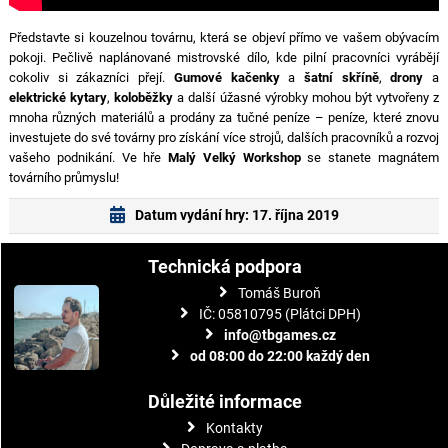
Představte si kouzelnou továrnu, která se objeví přímo ve vašem obývacím
pokoji. Pečlivě naplánované mistrovské dílo, kde pilní pracovníci vyrábějí
cokoliv si zákazníci přejí.
Gumové kačenky
a
šatní skříně
,
drony
a
elektrické kytary
,
koloběžky
a další úžasné výrobky mohou být vytvořeny z
mnoha různých materiálů a prodány za tučné peníze – peníze, které znovu
investujete do své továrny pro získání více strojů, dalších pracovníků a rozvoj
vašeho podnikání. Ve hře
Malý Velký Workshop
se stanete magnátem
továrního průmyslu!
Datum vydání hry: 17. října 2019
Technická podpora
Tomáš Buroň
IČ: 05810795 (Plátci DPH)
info@tbgames.cz
od 08:00 do 22:00 každý den
Důležité informace
Kontakty