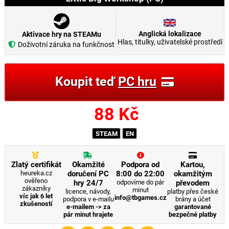
Anglická lokalizace
Aktivace hry na STEAMu
Hlas, titulky, uživatelské prostředí
Doživotní záruka na funkčnost
Koupit teď
PC hru
88
Kč
STEAM
EN
Zlatý certifikát
Okamžité
Podpora od
Kartou,
heureka.cz
doručení PC
8:00 do 22:00
okamžitým
ověřeno
hry 24/7
odpovíme do pár
převodem
zákazníky
minut
licence, návody,
platby přes české
víc jak 6 let
info@tbgames.cz
podpora v e-mailu
brány a účet
zkušeností
e-mailem -> za
garantované
pár minut hrajete
bezpečné platby