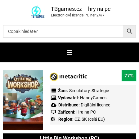
P
ř
TBgames.cz – hry na pc
e
Elektronické licence PC her 24/7
s
k
o
č
i
t
n
a
o
b
s
a
77%
h
Žánr:
Simulátory
,
Strategie
Vydavatel:
HandyGames
Distribuce:
Digitální licence
Zařízení:
Hra na PC
Region:
CZ, SK (celá EU)
Little Big Workshop (PC)