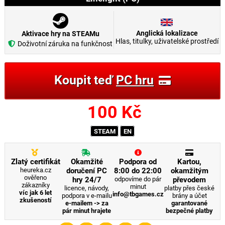
Anglická lokalizace
Aktivace hry na STEAMu
Hlas, titulky, uživatelské prostředí
Doživotní záruka na funkčnost
Koupit teď
PC hru
100
Kč
STEAM
EN
Zlatý certifikát
Okamžité
Podpora od
Kartou,
heureka.cz
doručení PC
8:00 do 22:00
okamžitým
ověřeno
hry 24/7
odpovíme do pár
převodem
zákazníky
minut
licence, návody,
platby přes české
víc jak 6 let
info@tbgames.cz
podpora v e-mailu
brány a účet
zkušeností
e-mailem -> za
garantované
pár minut hrajete
bezpečné platby