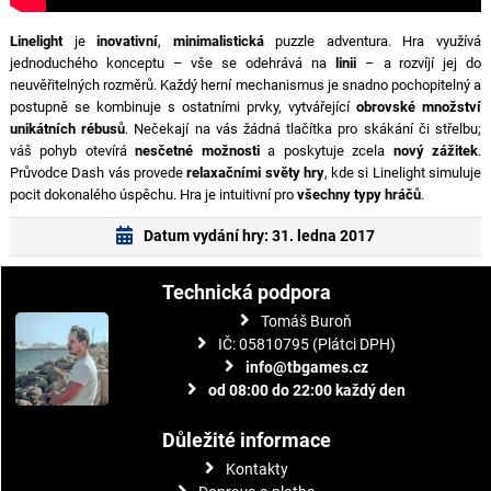
Linelight
je
inovativní
,
minimalistická
puzzle adventura. Hra využívá
jednoduchého konceptu – vše se odehrává na
linii
– a rozvíjí jej do
neuvěřitelných rozměrů. Každý herní mechanismus je snadno pochopitelný a
postupně se kombinuje s ostatními prvky, vytvářející
obrovské množství
unikátních rébusů
. Nečekají na vás žádná tlačítka pro skákání či střelbu;
váš pohyb otevírá
nesčetné možnosti
a poskytuje zcela
nový zážitek
.
Průvodce Dash vás provede
relaxačními světy hry
, kde si Linelight simuluje
pocit dokonalého úspěchu. Hra je intuitivní pro
všechny typy hráčů
.
Datum vydání hry: 31. ledna 2017
Technická podpora
Tomáš Buroň
IČ: 05810795 (Plátci DPH)
info@tbgames.cz
od 08:00 do 22:00 každý den
Důležité informace
Kontakty