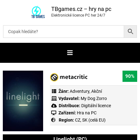
P
ř
TBgames.cz – hry na pc
e
Elektronické licence PC her 24/7
s
k
o
č
i
t
n
a
o
b
s
a
90%
h
Žánr:
Adventury
,
Akční
Vydavatel:
My Dog Zorro
Distribuce:
Digitální licence
Zařízení:
Hra na PC
Region:
CZ, SK (celá EU)
Linelight (PC)