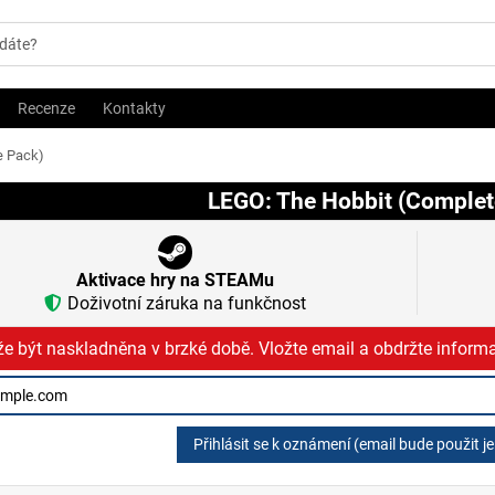
Recenze
Kontakty
e Pack)
LEGO: The Hobbit (Complet
Aktivace hry na STEAMu
Doživotní záruka na funkčnost
e být naskladněna v brzké době. Vložte email a obdržte informa
Přihlásit se k oznámení (email bude použit j