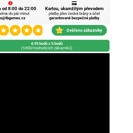
 od 8:00 do 22:00
Kartou, okamžitým převodem
víme do pár minut
platby přes české brány a účet
fo@tbgames.cz
garantované bezpečné platby
Ověřeno zákazníky
4.95 bodů z 5 bodů
(10950 hodnotících zákazníků)