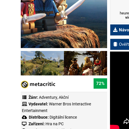
heure
ví
Návod
Ověřt
72%
Žánr:
Adventury
,
Akční
Vydavatel:
Warner Bros Interactive
Entertainment
Distribuce:
Digitální licence
Zařízení:
Hra na PC