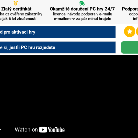
Zlatý certifikát
Okamžité doručení PC hry 24/7
Podpora
ka.cz ověřeno zákazníky
licence, návody, podpora v e-mailu
odpo
c jak 6 let zkušeností
e-mailem -> za pár minut hrajete
in
 pro aktivaci hry
e si,
jestli PC hru rozjedete