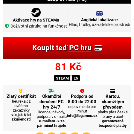
Anglická lokalizace
Aktivace hry na STEAMu
Hlas, titulky, uživatelské prostředí
Doživotní záruka na funkčnost
Koupit teď
PC hru
81
Kč
STEAM
EN
Zlatý certifikát
Okamžité
Podpora od
Kartou,
heureka.cz
doručení PC
8:00 do 22:00
okamžitým
ověřeno
hry 24/7
odpovíme do pár
převodem
zákazníky
minut
licence, návody,
platby přes české
víc jak 6 let
info@tbgames.cz
podpora v e-mailu
brány a účet
zkušeností
e-mailem -> za
garantované
pár minut hrajete
bezpečné platby