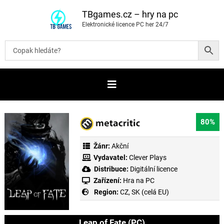
P
ř
TBgames.cz – hry na pc
e
Elektronické licence PC her 24/7
s
k
o
č
i
t
n
a
o
b
s
a
80%
h
Žánr:
Akční
Vydavatel:
Clever Plays
Distribuce:
Digitální licence
Zařízení:
Hra na PC
Region:
CZ, SK (celá EU)
Leap of Fate (PC)