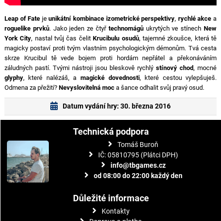
Leap of Fate
je
unikátní kombinace
izometrické perspektivy
,
rychlé akce
a
roguelike prvků
. Jako jeden ze čtyř
technomágů
ukrytých ve stínech
New
York City
, nastal tvůj čas čelit
Krucibulu osudů
, tajemné zkoušce, která tě
magicky postaví proti tvým vlastním psychologickým démonům. Tvá cesta
skrze Krucibul tě vede bojem proti hordám nepřátel a překonáváním
záludných pastí. Tvými nástroji jsou bleskově rychlý
stínový chod
, mocné
glyphy
, které nalézáš, a
magické dovednosti
, které cestou vylepšuješ.
Odmena za přežití?
Nevyslovitelná moc
a šance odhalit svůj pravý osud.
Datum vydání hry: 30. března 2016
Technická podpora
Tomáš Buroň
IČ: 05810795 (Plátci DPH)
info@tbgames.cz
od 08:00 do 22:00 každý den
Důležité informace
Kontakty