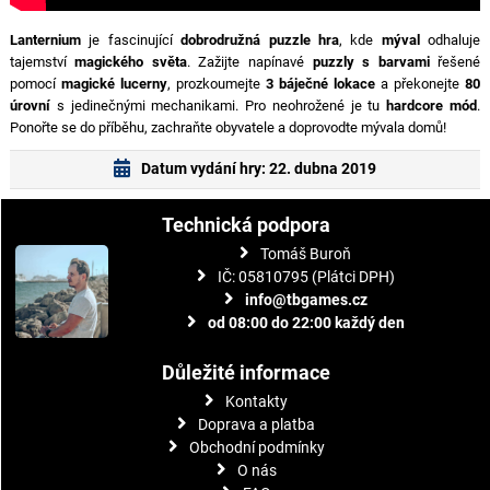
Lanternium
je fascinující
dobrodružná puzzle hra
, kde
mýval
odhaluje
tajemství
magického světa
. Zažijte napínavé
puzzly s barvami
řešené
pomocí
magické lucerny
, prozkoumejte
3 báječné lokace
a překonejte
80
úrovní
s jedinečnými mechanikami. Pro neohrožené je tu
hardcore mód
.
Ponořte se do příběhu, zachraňte obyvatele a doprovodte mývala domů!
Datum vydání hry: 22. dubna 2019
Technická podpora
Tomáš Buroň
IČ: 05810795 (Plátci DPH)
info@tbgames.cz
od 08:00 do 22:00 každý den
Důležité informace
Kontakty
Doprava a platba
Obchodní podmínky
O nás