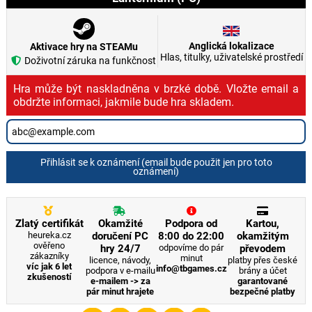
Anglická lokalizace
Aktivace hry na STEAMu
Hlas, titulky, uživatelské prostředí
Doživotní záruka na funkčnost
Hra může být naskladněna v brzké době. Vložte email a
obdržte informaci, jakmile bude hra skladem.
Přihlásit se k oznámení (email bude použit jen pro toto
oznámení)
Zlatý certifikát
Okamžité
Podpora od
Kartou,
heureka.cz
doručení PC
8:00 do 22:00
okamžitým
ověřeno
hry 24/7
odpovíme do pár
převodem
zákazníky
minut
licence, návody,
platby přes české
víc jak 6 let
info@tbgames.cz
podpora v e-mailu
brány a účet
zkušeností
e-mailem -> za
garantované
pár minut hrajete
bezpečné platby