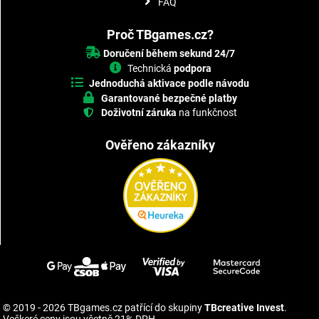
FAQ
Proč TBgames.cz?
Doručení během sekund 24/7
Technická
podpora
Jednoduchá aktivace podle návodu
Garantované bezpečné platby
Doživotní záruka
na funkčnost
Ověřeno zákazníky
© 2019 - 2026 TBgames.cz patřící do skupiny
TBcreative Invest
.
Veškeré ceny jsou včetně 21% DPH.