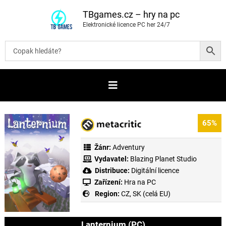
P
ř
TBgames.cz – hry na pc
e
Elektronické licence PC her 24/7
s
k
o
č
i
t
n
a
o
b
s
a
65%
h
Žánr:
Adventury
Vydavatel:
Blazing Planet Studio
Distribuce:
Digitální licence
Zařízení:
Hra na PC
Region:
CZ, SK (celá EU)
Lanternium (PC)