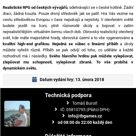
Realistické RPG od českých vývojářů
, odehrávající se v české kotlině. Žádní
draci, žádná kouzla. Pouze drsný středověk jak se patří. Hra Vás vezme na
cestu středověkou Evropou v čase nepokojů a nejistoty. V otevřeném světě
budete jezdit na koni, plnit různorodé úkoly a bojovat v zatím
nejrealističtějším virtuálním šermu všech dob. Obrovský realistický otevřený
svět, kde máte majestátné hrady, obrovská území a to vše vygenerováno
s
kvalitní high-end grafikou
.
Nejedná se vůbec o lineární příběh
a úkoly
můžete vyřešit různě. Příběh se pak odvíjí od toho, co uděláte a každé
rozhodnutí má i následky.
Svého hlavního hrdinu pak můžete vylepšovat,
zlepšovat mu schopnosti, vylepšovat zbraně. To vše probíhá v
dynamickém světu.
Datum vydání hry: 13. února 2018
Technická podpora
Tomáš Buroň
IČ: 05810795 (Plátci DPH)
info@tbgames.cz
od 08:00 do 22:00 každý den