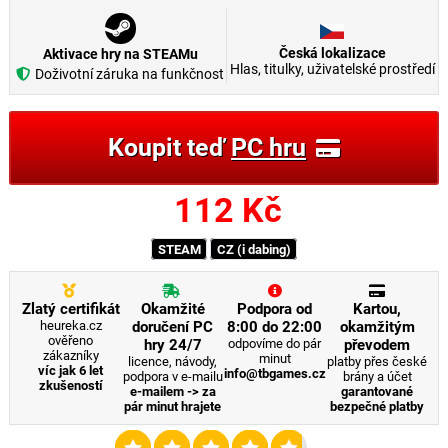
Česká lokalizace
Aktivace hry na STEAMu
Hlas, titulky, uživatelské prostředí
Doživotní záruka na funkčnost
Koupit teď
PC hru
112
Kč
STEAM
CZ (i dabing)
Zlatý certifikát
Okamžité
Podpora od
Kartou,
heureka.cz
doručení PC
8:00 do 22:00
okamžitým
ověřeno
hry 24/7
odpovíme do pár
převodem
zákazníky
minut
licence, návody,
platby přes české
víc jak 6 let
info@tbgames.cz
podpora v e-mailu
brány a účet
zkušeností
e-mailem -> za
garantované
pár minut hrajete
bezpečné platby