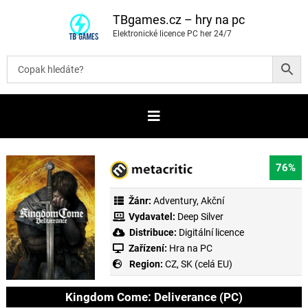
P
ř
TBgames.cz – hry na pc
e
Elektronické licence PC her 24/7
s
k
o
č
i
t
n
a
o
b
s
a
76%
h
Žánr:
Adventury
,
Akční
Vydavatel:
Deep Silver
Distribuce:
Digitální licence
Zařízení:
Hra na PC
Region:
CZ, SK (celá EU)
Kingdom Come: Deliverance (PC)