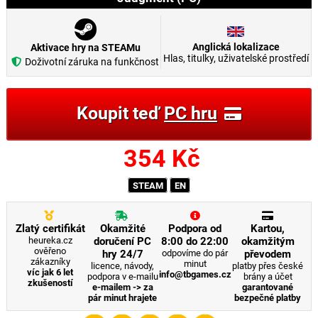
Anglická lokalizace
Aktivace hry na STEAMu
Hlas, titulky, uživatelské prostředí
Doživotní záruka na funkčnost
Koupit teď
PC hru
354
Kč
STEAM
EN
Zlatý certifikát
Okamžité
Podpora od
Kartou,
heureka.cz
doručení PC
8:00 do 22:00
okamžitým
ověřeno
hry 24/7
odpovíme do pár
převodem
zákazníky
minut
licence, návody,
platby přes české
víc jak 6 let
info@tbgames.cz
podpora v e-mailu
brány a účet
zkušeností
e-mailem -> za
garantované
pár minut hrajete
bezpečné platby