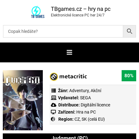
P
ř
TBgames.cz – hry na pc
e
Elektronické licence PC her 24/7
s
k
o
č
i
t
n
a
o
b
s
a
80%
h
Žánr:
Adventury
,
Akční
Vydavatel:
SEGA
Distribuce:
Digitální licence
Zařízení:
Hra na PC
Region:
CZ, SK (celá EU)
Judgment (PC)