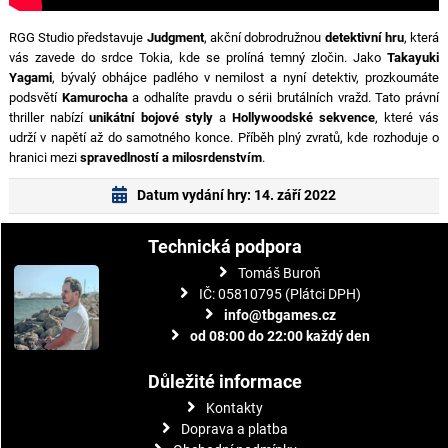
RGG Studio představuje
Judgment
, akční dobrodružnou
detektivní hru
, která
vás zavede do srdce Tokia, kde se prolíná temný zločin. Jako
Takayuki
Yagami
, bývalý obhájce padlého v nemilost a nyní detektiv, prozkoumáte
podsvětí
Kamurocha
a odhalíte pravdu o sérii brutálních vražd. Tato právní
thriller nabízí
unikátní bojové styly
a
Hollywoodské sekvence
, které vás
udrží v napětí až do samotného konce. Příběh plný zvratů, kde rozhoduje o
hranici mezi
spravedlností a milosrdenstvím
.
Datum vydání hry: 14. září 2022
Technická podpora
Tomáš Buroň
IČ: 05810795 (Plátci DPH)
info@tbgames.cz
od 08:00 do 22:00 každý den
Důležité informace
Kontakty
Doprava a platba