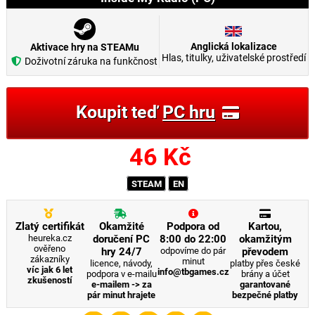
Anglická lokalizace
Aktivace hry na STEAMu
Hlas, titulky, uživatelské prostředí
Doživotní záruka na funkčnost
Koupit teď
PC hru
46
Kč
STEAM
EN
Zlatý certifikát
Okamžité
Podpora od
Kartou,
heureka.cz
doručení PC
8:00 do 22:00
okamžitým
ověřeno
hry 24/7
odpovíme do pár
převodem
zákazníky
minut
licence, návody,
platby přes české
víc jak 6 let
info@tbgames.cz
podpora v e-mailu
brány a účet
zkušeností
e-mailem -> za
garantované
pár minut hrajete
bezpečné platby