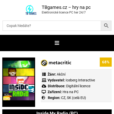
P
ř
TBgames.cz – hry na pc
e
Elektronické licence PC her 24/7
s
k
o
č
i
t
n
a
o
b
s
a
68%
h
Žánr:
Akční
Vydavatel:
Iceberg Interactive
Distribuce:
Digitální licence
Zařízení:
Hra na PC
Region:
CZ, SK (celá EU)
Inside My Radio (PC)