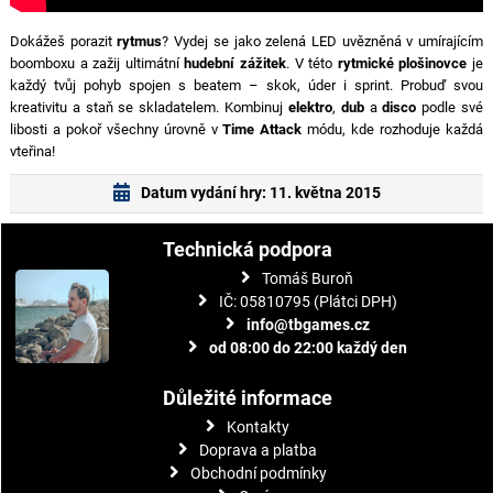
Dokážeš porazit
rytmus
? Vydej se jako zelená LED uvězněná v umírajícím
boomboxu a zažij ultimátní
hudební zážitek
. V této
rytmické plošinovce
je
každý tvůj pohyb spojen s beatem – skok, úder i sprint. Probuď svou
kreativitu a staň se skladatelem. Kombinuj
elektro
,
dub
a
disco
podle své
libosti a pokoř všechny úrovně v
Time Attack
módu, kde rozhoduje každá
vteřina!
Datum vydání hry: 11. května 2015
Technická podpora
Tomáš Buroň
IČ: 05810795 (Plátci DPH)
info@tbgames.cz
od 08:00 do 22:00 každý den
Důležité informace
Kontakty
Doprava a platba
Obchodní podmínky