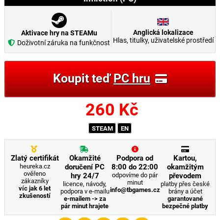
Anglická lokalizace
Aktivace hry na STEAMu
Hlas, titulky, uživatelské prostředí
Doživotní záruka na funkčnost
Koupit teď
PC hru
260
Kč
STEAM
EN
Zlatý certifikát
Okamžité
Podpora od
Kartou,
heureka.cz
doručení PC
8:00 do 22:00
okamžitým
ověřeno
hry 24/7
odpovíme do pár
převodem
zákazníky
minut
licence, návody,
platby přes české
víc jak 6 let
info@tbgames.cz
podpora v e-mailu
brány a účet
zkušeností
e-mailem -> za
garantované
pár minut hrajete
bezpečné platby