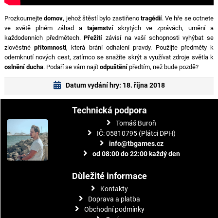
Prozkoumejte
domov
, jehož štěstí bylo zastiňeno
tragédií
. Ve hře se octnete
ve světě plném záhad a
tajemství
skrytých ve zprávách, umění a
každodenních předmětech.
Přežití
závisí na vaší schopnosti vyhýbat se
zlověstné
přítomnosti
, která brání odhalení pravdy. Použijte předměty k
odemknutí nových cest, zatímco se snažíte skrýt a využívat zdroje světla k
oslnění ducha
. Podaří se vám najít
odpuštění
předtím, než bude pozdě?
Datum vydání hry: 18. října 2018
Technická podpora
Tomáš Buroň
IČ: 05810795 (Plátci DPH)
info@tbgames.cz
od 08:00 do 22:00 každý den
Důležité informace
Kontakty
Doprava a platba
Obchodní podmínky