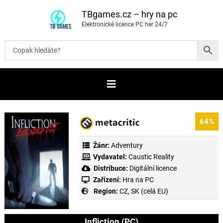
P
ř
TBgames.cz – hry na pc
e
Elektronické licence PC her 24/7
s
k
o
č
i
t
n
a
o
b
s
a
64%
h
Žánr:
Adventury
Vydavatel:
Caustic Reality
Distribuce:
Digitální licence
Zařízení:
Hra na PC
Region:
CZ, SK (celá EU)
Infliction (PC)