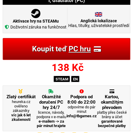
I, Gladiator (PC)
Anglická lokalizace
Aktivace hry na STEAMu
Hlas, titulky, uživatelské prostředí
Doživotní záruka na funkčnost
Koupit teď
PC hru
138
Kč
STEAM
EN
Zlatý certifikát
Okamžité
Podpora od
Kartou,
heureka.cz
doručení PC
8:00 do 22:00
okamžitým
ověřeno
hry 24/7
odpovíme do pár
převodem
zákazníky
minut
licence, návody,
platby přes české
víc jak 6 let
info@tbgames.cz
podpora v e-mailu
brány a účet
zkušeností
e-mailem -> za
garantované
pár minut hrajete
bezpečné platby