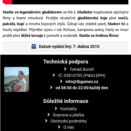
Staňte se legendárním gladiátorem
ve hře
I, Gladiator
inspirované epickými
filmy a hrami minulosti. Prožijte skutečné
gladiátorské boje
plné
mečů,
palcátů, kopí
a mnoha bojových stylů. Čekají vás zrádné pasti,
hladoví lvi
a
houfy nepřátel. Přijměte výzvu v roli Rufuse, šampiona arény, který se musí
probít přes
těžké turnaje
k pomstě a svobodě.
Staňte se hrdinou Říma
!
Datum vydání hry: 7. dubna 2015
Technická podpora
Tomáš Buroň
IČ: 05810795 (Plátci DPH)
info@tbgames.cz
od 08:00 do 22:00 každý den
Důležité informace
Kontakty
Doprava a platba
Obchodní podmínky
O nás