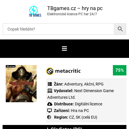
P
ř
TBgames.cz – hry na pc
e
Elektronické licence PC her 24/7
s
k
o
č
i
t
n
a
o
b
s
a
75%
h
Žánr:
Adventury
,
Akční
,
RPG
Vydavatel:
Next Dimension Game
Adventures Ltd.
Distribuce:
Digitální licence
Zařízení:
Hra na PC
Region:
CZ, SK (celá EU)