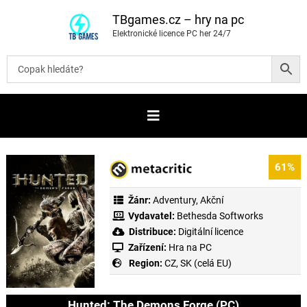
P
ř
TBgames.cz – hry na pc
e
Elektronické licence PC her 24/7
s
k
o
č
i
t
n
a
o
b
s
a
61%
h
Žánr:
Adventury
,
Akční
Vydavatel:
Bethesda Softworks
Distribuce:
Digitální licence
Zařízení:
Hra na PC
Region:
CZ, SK (celá EU)
Hunted: The Demons Forge (PC)