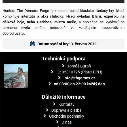
Hunted: The Demon’s Forge je moderní pojetí klasické fantasy hry, která
kombinuje intenzitu a akci střílečky.
Hráči ovládají E’laru, expertku na
dálkové boje, nebo Caddoca, mistra meče
, a společně se vydávají do
temného světa plného nebezpečí ve vzrušujícím kooperativním
dobrodružství.
Datum vydání hry: 3. června 2011
Technická podpora
Tomáš Buroň
IČ: 05810795 (Plátci DPH)
info@tbgames.cz
od 08:00 do 22:00 každý den
Důležité informace
Kontakty
Doprava a platba
Obchodní podmínky
O nás