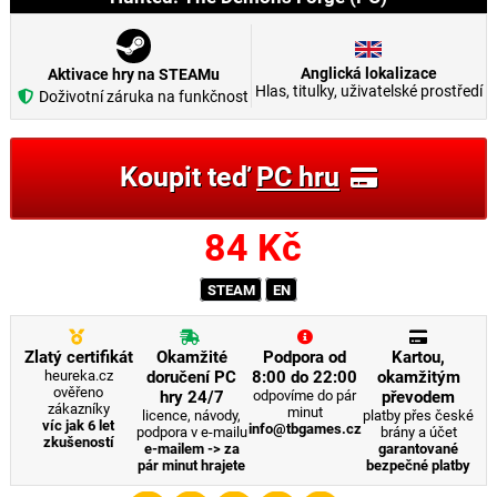
Anglická lokalizace
Aktivace hry na STEAMu
Hlas, titulky, uživatelské prostředí
Doživotní záruka na funkčnost
Koupit teď
PC hru
84
Kč
STEAM
EN
Zlatý certifikát
Okamžité
Podpora od
Kartou,
heureka.cz
doručení PC
8:00 do 22:00
okamžitým
ověřeno
hry 24/7
odpovíme do pár
převodem
zákazníky
minut
licence, návody,
platby přes české
víc jak 6 let
info@tbgames.cz
podpora v e-mailu
brány a účet
zkušeností
e-mailem -> za
garantované
pár minut hrajete
bezpečné platby