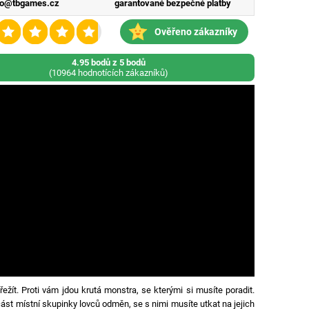
fo@tbgames.cz
garantované bezpečné platby
Ověřeno zákazníky
4.95 bodů z 5 bodů
(10964 hodnotících zákazníků)
řežít. Proti vám jdou krutá monstra, se kterými si musíte poradit.
část místní skupinky lovců odměn, se s nimi musíte utkat na jejich