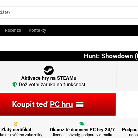
Recenze
Kontakty
Hunt: Showdown (
Aktivace hry na STEAMu
Doživotní záruka na funkčnost
Koupit teď
PC hru
Zlatý certifikát
Okamžité doručení PC hry 24/7
Podpora
ka.cz ověřeno zákazníky
licence, návody, podpora v e-mailu
odpo