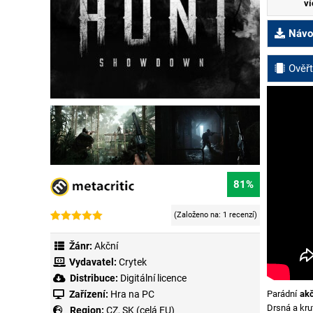
ví
Návod
Ověřt
81%
(Založeno na:
1 recenzí
)
Hodnoceno
1
5.00
z 5 na
Žánr:
Akční
základě
hodnocení
Vydavatel:
Crytek
zákazníka
Distribuce:
Digitální licence
Zařízení:
Hra na PC
Parádní
ak
Drsná a kru
Region:
CZ, SK (celá EU)