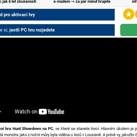
c jak 6 let zkušeností
e-mailem -> za pár minut hrajete
in
 pro aktivaci hry
e si,
jestli PC hru rozjedete
ční hra Hunt Showdown na PC
, ve které se stanete lovci. Hlavním úkolem je p
tá monstra jako z noční můry byla viděna u lesů v Lousianě. A právě vy, jakožto 