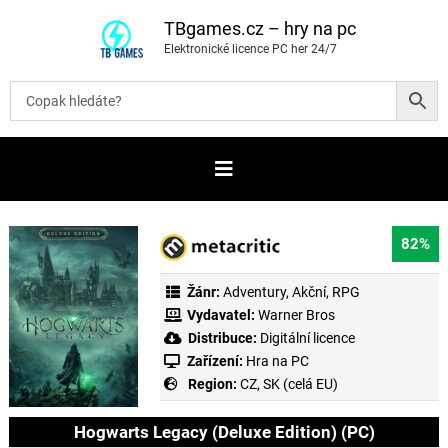
P
ř
TBgames.cz – hry na pc
e
Elektronické licence PC her 24/7
s
k
o
č
i
t
n
a
o
b
s
a
82%
h
Žánr:
Adventury
,
Akční
,
RPG
Vydavatel:
Warner Bros
Distribuce:
Digitální licence
Zařízení:
Hra na PC
Region:
CZ, SK (celá EU)
Hogwarts Legacy (Deluxe Edition) (PC)