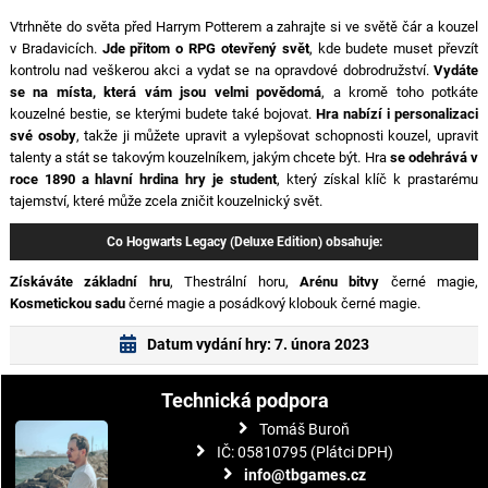
Vtrhněte do světa před Harrym Potterem a zahrajte si ve světě čár a kouzel
v Bradavicích.
Jde přitom o RPG otevřený svět
, kde budete muset převzít
kontrolu nad veškerou akci a vydat se na opravdové dobrodružství.
Vydáte
se na místa, která vám jsou velmi povědomá
, a kromě toho potkáte
kouzelné bestie, se kterými budete také bojovat.
Hra nabízí i personalizaci
své osoby
, takže ji můžete upravit a vylepšovat schopnosti kouzel, upravit
talenty a stát se takovým kouzelníkem, jakým chcete být. Hra
se odehrává v
roce 1890 a hlavní hrdina hry je student
, který získal klíč k prastarému
tajemství, které může zcela zničit kouzelnický svět.
Co Hogwarts Legacy (Deluxe Edition) obsahuje:
Získáváte základní hru
, Thestrální horu,
Arénu bitvy
černé magie,
Kosmetickou sadu
černé magie a posádkový klobouk černé magie.
Datum vydání hry: 7. února 2023
Technická podpora
Tomáš Buroň
IČ: 05810795 (Plátci DPH)
info@tbgames.cz