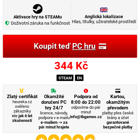
Anglická lokalizace
Aktivace hry na STEAMu
Hlas, titulky, uživatelské prostředí
Doživotní záruka na funkčnost
Koupit teď
PC hru
344
Kč
STEAM
EN
Zlatý certifikát
Okamžité
Podpora od
Kartou,
heureka.cz
doručení PC
8:00 do 22:00
okamžitým
ověřeno
hry 24/7
odpovíme do pár
převodem
zákazníky
minut
licence, návody,
platby přes české
víc jak 6 let
info@tbgames.cz
podpora v e-mailu
brány a účet
zkušeností
e-mailem -> za
garantované
pár minut hrajete
bezpečné platby