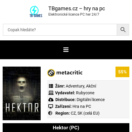
P
ř
TBgames.cz – hry na pc
e
Elektronické licence PC her 24/7
s
k
o
č
i
t
n
a
o
b
s
a
55%
h
Žánr:
Adventury
,
Akční
Vydavatel:
Rubycone
Distribuce:
Digitální licence
Zařízení:
Hra na PC
Region:
CZ, SK (celá EU)
Hektor (PC)