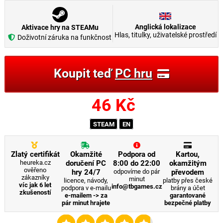
Anglická lokalizace
Aktivace hry na STEAMu
Hlas, titulky, uživatelské prostředí
Doživotní záruka na funkčnost
Koupit teď
PC hru
46
Kč
STEAM
EN
Zlatý certifikát
Okamžité
Podpora od
Kartou,
heureka.cz
doručení PC
8:00 do 22:00
okamžitým
ověřeno
hry 24/7
odpovíme do pár
převodem
zákazníky
minut
licence, návody,
platby přes české
víc jak 6 let
info@tbgames.cz
podpora v e-mailu
brány a účet
zkušeností
e-mailem -> za
garantované
pár minut hrajete
bezpečné platby