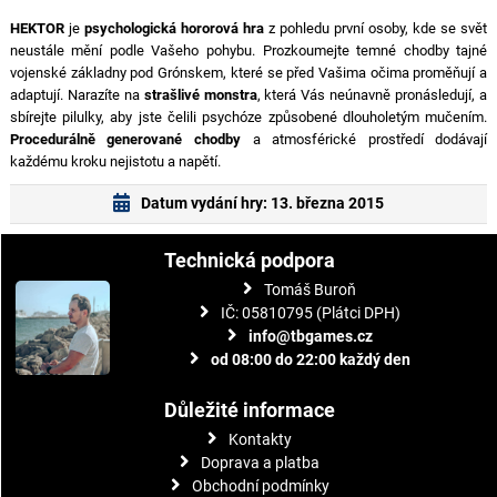
HEKTOR
je
psychologická hororová hra
z pohledu první osoby, kde se svět
neustále mění podle Vašeho pohybu. Prozkoumejte temné chodby tajné
vojenské základny pod Grónskem, které se před Vašima očima proměňují a
adaptují. Narazíte na
strašlivé monstra
, která Vás neúnavně pronásledují, a
sbírejte pilulky, aby jste čelili psychóze způsobené dlouholetým mučením.
Procedurálně generované chodby
a atmosférické prostředí dodávají
každému kroku nejistotu a napětí.
Datum vydání hry: 13. března 2015
Technická podpora
Tomáš Buroň
IČ: 05810795 (Plátci DPH)
info@tbgames.cz
od 08:00 do 22:00 každý den
Důležité informace
Kontakty
Doprava a platba
Obchodní podmínky