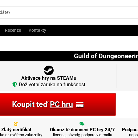
Recenze
Kontakty
Guild of Dungeoneeri
Aktivace hry na STEAMu
Doživotní záruka na funkčnost
Koupit teď
PC hru
Zlatý certifikát
Okamžité doručení PC hry 24/7
Podpora
ka.cz ověřeno zákazníky
licence, návody, podpora v e-mailu
odpo