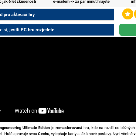
c jak 6 let zkušeností
e-mailem -> za pár minut hrajete
in
 pro aktivaci hry
e si,
jestli PC hru rozjedete
ngeoneering Ultimate Edition
je
remasterovaná
hra, kde na rozdíl od běžných 
t. Hráč spravuje svou
Cechu
, vylepšuje karty a láká nové postavy. Nyní včetně
v