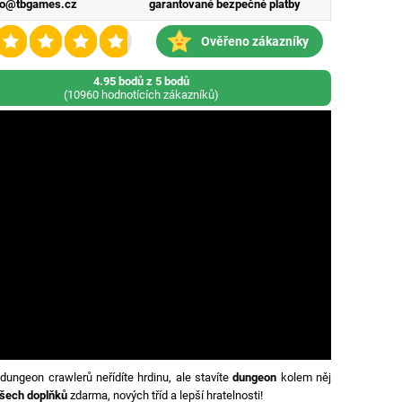
fo@tbgames.cz
garantované bezpečné platby
Ověřeno zákazníky
4.95 bodů z 5 bodů
(10960 hodnotících zákazníků)
dungeon crawlerů neřídíte hrdinu, ale stavíte
dungeon
kolem něj
šech doplňků
zdarma, nových tříd a lepší hratelnosti!