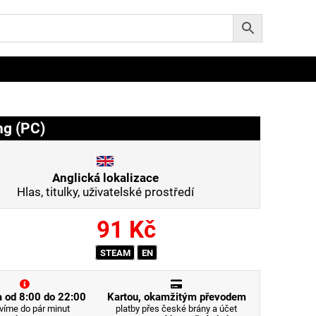
ng (PC)
Anglická lokalizace
Hlas, titulky, uživatelské prostředí
91
Kč
STEAM
EN
 od 8:00 do 22:00
Kartou, okamžitým převodem
víme do pár minut
platby přes české brány a účet