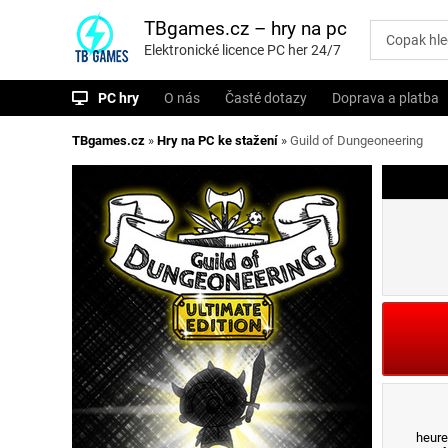
P
ř
TBgames.cz – hry na pc
e
Elektronické licence PC her 24/7
s
k
o
PC hry
O nás
Časté dotazy
Doprava a platba
č
i
t
TBgames.cz
»
Hry na PC ke stažení
»
Guild of Dungeoneering
n
a
o
b
s
a
h
heure