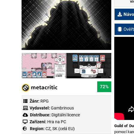
ví
Návod
Ověřt
72%
Žánr:
RPG
Vydavatel:
Gambrinous
Distribuce:
Digitální licence
Zařízení:
Hra na PC
Guild of Du
Region:
CZ, SK (celá EU)
pomocí kare