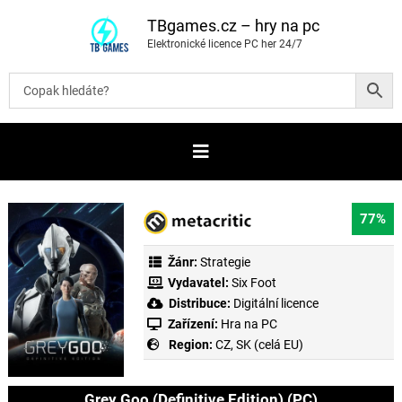
P
ř
TBgames.cz – hry na pc
e
Elektronické licence PC her 24/7
s
k
o
č
i
t
n
a
o
b
s
a
77%
h
Žánr:
Strategie
Vydavatel:
Six Foot
Distribuce:
Digitální licence
Zařízení:
Hra na PC
Region:
CZ, SK (celá EU)
Grey Goo (Definitive Edition) (PC)