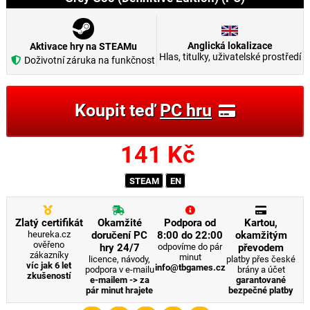
Anglická lokalizace
Aktivace hry na STEAMu
Hlas, titulky, uživatelské prostředí
Doživotní záruka na funkčnost
Koupit teď
PC hru
141
Kč
STEAM
EN
Zlatý certifikát
Okamžité
Podpora od
Kartou,
heureka.cz
doručení PC
8:00 do 22:00
okamžitým
ověřeno
hry 24/7
odpovíme do pár
převodem
zákazníky
minut
licence, návody,
platby přes české
víc jak 6 let
info@tbgames.cz
podpora v e-mailu
brány a účet
zkušeností
e-mailem -> za
garantované
pár minut hrajete
bezpečné platby