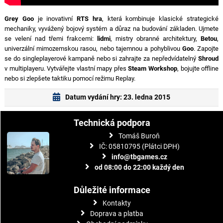
Grey Goo
je inovativní
RTS hra
, která kombinuje klasické strategické
mechaniky, vyvážený bojový systém a důraz na budování základen. Ujmete
se velení nad třemi frakcemi:
lidmi
, mistry obranné architektury,
Betou
,
univerzální mimozemskou rasou, nebo tajemnou a pohyblivou
Goo
. Zapojte
se do singleplayerové kampaně nebo si zahrajte za nepředvídatelný
Shroud
v multiplayeru. Vytvářejte vlastní mapy přes
Steam Workshop
, bojujte offline
nebo si zlepšete taktiku pomocí režimu Replay.
Datum vydání hry: 23. ledna 2015
Technická podpora
Tomáš Buroň
IČ: 05810795 (Plátci DPH)
info@tbgames.cz
od 08:00 do 22:00 každý den
Důležité informace
Kontakty
Doprava a platba