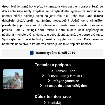
Green Hell je parný boj o přežití v amazonském deštném pralese. Hráč se
drží života zuby nehty a vydává se na vytrvalostní výpravu, zatímco účinky
samoty ztěžka doléhají nejen na jeho tělo, ale i jeho mysl.
Jak dlouho
dokážete přežít proti neznámému nebezpečí? Jedná se o simulátor
přežití,
který je posazen do otevřeného světa amazonského deštného
pralesa. Jste v džungli sám, takže i sám budete čelit nejrůznějším
nástrahám tohoto světa. Nemáte u sebe žádné zbraně, ale pouze své ruce.
Využívejte nejrůznější techniky přežití a bojujte noc co noc. Dále nejenom
nepřátele nebo divoká zvířata vás ohrožují, ale také tropické nemoci.
Datum vydání: 5. září 2019
Technická podpora
Tomáš Buroň
IČ: 05810795 (Plátci DPH)
info@tbgames.cz
od 08:00 do 22:00 každý den
Důležité informace
Kontakty