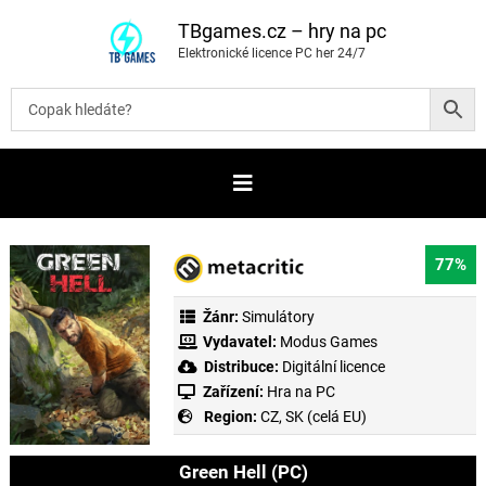
P
ř
TBgames.cz – hry na pc
e
Elektronické licence PC her 24/7
s
k
o
č
i
t
n
a
o
b
s
a
77%
h
Žánr:
Simulátory
Vydavatel:
Modus Games
Distribuce:
Digitální licence
Zařízení:
Hra na PC
Region:
CZ, SK (celá EU)
Green Hell (PC)