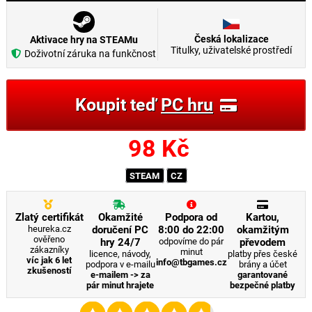
Česká lokalizace
Aktivace hry na STEAMu
Titulky, uživatelské prostředí
Doživotní záruka na funkčnost
Koupit teď
PC hru
98
Kč
STEAM
CZ
Zlatý certifikát
Okamžité
Podpora od
Kartou,
heureka.cz
doručení PC
8:00 do 22:00
okamžitým
ověřeno
hry 24/7
odpovíme do pár
převodem
zákazníky
minut
licence, návody,
platby přes české
víc jak 6 let
info@tbgames.cz
podpora v e-mailu
brány a účet
zkušeností
e-mailem -> za
garantované
pár minut hrajete
bezpečné platby