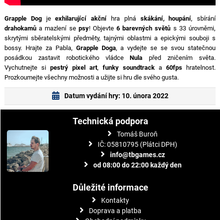
Grapple Dog
je
exhilarující akční
hra plná
skákání, houpání
, sbírání
drahokamů
a mazlení se
psy
! Objevte
6 barevných světů
s 33 úrovněmi,
skrytými sběratelskými předměty, tajnými oblastmi a epickými souboji s
bossy. Hrajte za Pabla,
Grapple Doga
, a vydejte se se svou statečnou
posádkou zastavit robotického vládce
Nula
před zničením světa.
Vychutnejte si
pestrý pixel art
,
funky soundtrack
a
60fps
hratelnost.
Prozkoumejte všechny možnosti a užijte si hru dle svého gusta.
Datum vydání hry: 10. února 2022
Technická podpora
Tomáš Buroň
IČ: 05810795 (Plátci DPH)
info@tbgames.cz
od 08:00 do 22:00 každý den
Důležité informace
Kontakty
Doprava a platba