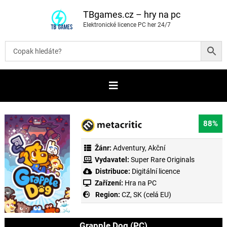
P
ř
TBgames.cz – hry na pc
e
Elektronické licence PC her 24/7
s
k
o
č
i
t
n
a
o
b
s
a
88%
h
Žánr:
Adventury
,
Akční
Vydavatel:
Super Rare Originals
Distribuce:
Digitální licence
Zařízení:
Hra na PC
Region:
CZ, SK (celá EU)
Grapple Dog (PC)