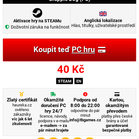
Anglická lokalizace
Aktivace hry na STEAMu
Hlas, titulky, uživatelské prostředí
Doživotní záruka na funkčnost
Koupit teď
PC hru
40
Kč
STEAM
EN
Zlatý certifikát
Okamžité
Podpora od
Kartou,
heureka.cz
doručení PC
8:00 do 22:00
okamžitým
ověřeno
hry 24/7
odpovíme do pár
převodem
zákazníky
minut
licence, návody,
platby přes české
víc jak 6 let
info@tbgames.cz
podpora v e-mailu
brány a účet
zkušeností
e-mailem -> za
garantované
pár minut hrajete
bezpečné platby