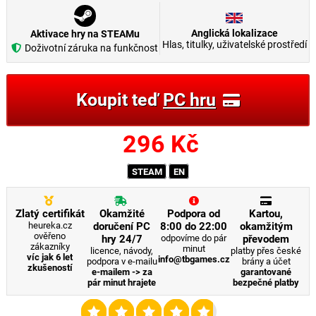
Anglická lokalizace
Aktivace hry na STEAMu
Hlas, titulky, uživatelské prostředí
Doživotní záruka na funkčnost
Koupit teď
PC hru
296
Kč
STEAM
EN
Zlatý certifikát
Okamžité
Podpora od
Kartou,
heureka.cz
doručení PC
8:00 do 22:00
okamžitým
ověřeno
hry 24/7
odpovíme do pár
převodem
zákazníky
minut
licence, návody,
platby přes české
víc jak 6 let
info@tbgames.cz
podpora v e-mailu
brány a účet
zkušeností
e-mailem -> za
garantované
pár minut hrajete
bezpečné platby