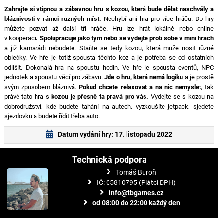
Zahrajte si vtipnou a zábavnou hru s kozou, která bude dělat naschvály a
bláznivosti v rámci různých míst.
Nechybí ani hra pro více hráčů. Do hry
můžete pozvat až další tři hráče. Hru lze hrát lokálně nebo online
v kooperaci
. Spolupracuje jako tým nebo se vydejte proti sobě v mini hrách
a již kamarádi nebudete. Staňte se tedy kozou, která může nosit různé
oblečky. Ve hře je totiž spousta těchto koz a je potřeba se od ostatních
odlišit. Dokonalá hra na spoustu hodin. Ve hře je spousta eventů, NPC
jednotek a spoustu věcí pro zábavu.
Jde o hru, která nemá logiku
a je prostě
svým způsobem bláznivá.
Pokud chcete relaxovat a na nic nemyslet
, tak
právě tato hra s
kozou je přesně ta pravá pro vás.
Vydejte se s kozou na
dobrodružství, kde budete tahání na autech, vyzkoušíte jetpack, sjedete
sjezdovku a budete řídit třeba auto.
Datum vydání hry: 17. listopadu 2022
Technická podpora
Tomáš Buroň
IČ: 05810795 (Plátci DPH)
info@tbgames.cz
od 08:00 do 22:00 každý den