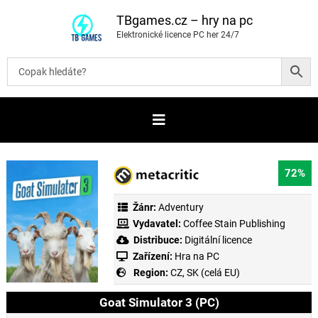
P
ř
TBgames.cz – hry na pc
e
Elektronické licence PC her 24/7
s
k
o
č
i
t
n
a
o
b
s
a
72%
h
Žánr:
Adventury
Vydavatel:
Coffee Stain Publishing
Distribuce:
Digitální licence
Zařízení:
Hra na PC
Region:
CZ, SK (celá EU)
Goat Simulator 3 (PC)