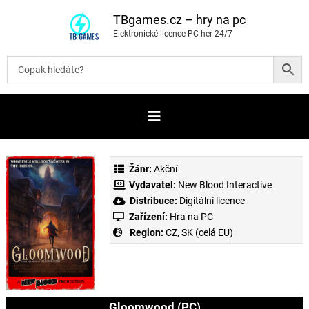
P
ř
TBgames.cz – hry na pc
e
Elektronické licence PC her 24/7
s
k
o
č
i
t
n
a
o
b
s
a
Žánr:
Akční
h
Vydavatel:
New Blood Interactive
Distribuce:
Digitální licence
Zařízení:
Hra na PC
Region:
CZ, SK (celá EU)
Gloomwood (PC)