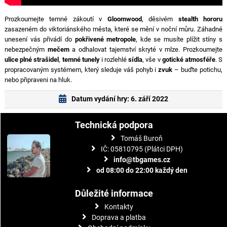
Prozkoumejte temné zákoutí v
Gloomwood
, děsivém
stealth hororu
zasazeném do viktoriánského města, které se mění v noční můru. Záhadné
unesení vás přivádí do
pokřivené metropole
, kde se musíte plížit stíny s
nebezpečným
mečem
a odhalovat tajemství skryté v mlze. Prozkoumejte
ulice plné strašidel
,
temné tunely
i rozlehlé
sídla
, vše v
gotické atmosféře
. S
propracovaným systémem, který sleduje váš pohyb i
zvuk
– buďte potichu,
nebo připraveni na hluk.
Datum vydání hry: 6. září 2022
Technická podpora
Tomáš Buroň
IČ: 05810795 (Plátci DPH)
info@tbgames.cz
od 08:00 do 22:00 každý den
Důležité informace
Kontakty
Doprava a platba