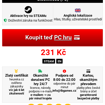
Anglická lokalizace
Aktivace hry na STEAMu
Hlas, titulky, uživatelské prostředí
Doživotní záruka na funkčnost
Koupit teď
PC hru
231
Kč
STEAM
EN
Zlatý certifikát
Okamžité
Podpora od
Kartou,
heureka.cz
doručení PC
8:00 do 22:00
okamžitým
ověřeno
hry 24/7
odpovíme do pár
převodem
zákazníky
minut
licence, návody,
platby přes české
víc jak 6 let
info@tbgames.cz
podpora v e-mailu
brány a účet
zkušeností
e-mailem -> za
garantované
pár minut hrajete
bezpečné platby