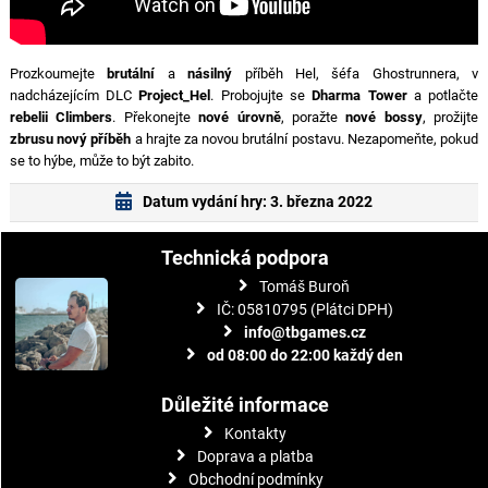
Prozkoumejte
brutální
a
násilný
příběh Hel, šéfa Ghostrunnera, v
nadcházejícím DLC
Project_Hel
. Probojujte se
Dharma Tower
a potlačte
rebelii Climbers
. Překonejte
nové úrovně
, poražte
nové bossy
, prožijte
zbrusu nový příběh
a hrajte za novou brutální postavu. Nezapomeňte, pokud
se to hýbe, může to být zabito.
Datum vydání hry: 3. března 2022
Technická podpora
Tomáš Buroň
IČ: 05810795 (Plátci DPH)
info@tbgames.cz
od 08:00 do 22:00 každý den
Důležité informace
Kontakty
Doprava a platba
Obchodní podmínky