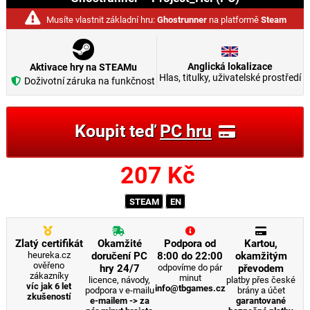
Musíte vlastnit základní hru:
Ghostrunner
na platformě
Steam
Anglická lokalizace
Aktivace hry na STEAMu
Hlas, titulky, uživatelské prostředí
Doživotní záruka na funkčnost
Koupit teď
PC hru
207
Kč
STEAM
EN
Zlatý certifikát
Okamžité
Podpora od
Kartou,
heureka.cz
doručení PC
8:00 do 22:00
okamžitým
ověřeno
hry 24/7
odpovíme do pár
převodem
zákazníky
minut
licence, návody,
platby přes české
víc jak 6 let
info@tbgames.cz
podpora v e-mailu
brány a účet
zkušeností
e-mailem -> za
garantované