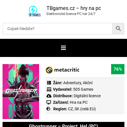
P
ř
TBgames.cz – hry na pc
e
Elektronické licence PC her 24/7
s
k
o
č
i
t
n
a
o
b
s
a
76%
h
Žánr:
Adventury
,
Akční
Vydavatel:
505 Games
Distribuce:
Digitální licence
Zařízení:
Hra na PC
Region:
CZ, SK (celá EU)
Ghostrunner – Project_Hel (PC)