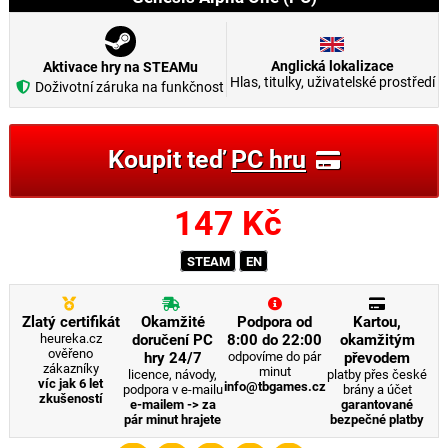
Anglická lokalizace
Aktivace hry na STEAMu
Hlas, titulky, uživatelské prostředí
Doživotní záruka na funkčnost
Koupit teď
PC hru
147
Kč
STEAM
EN
Zlatý certifikát
Okamžité
Podpora od
Kartou,
heureka.cz
doručení PC
8:00 do 22:00
okamžitým
ověřeno
hry 24/7
odpovíme do pár
převodem
zákazníky
minut
licence, návody,
platby přes české
víc jak 6 let
info@tbgames.cz
podpora v e-mailu
brány a účet
zkušeností
e-mailem -> za
garantované
pár minut hrajete
bezpečné platby