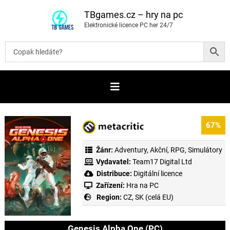
P
ř
TBgames.cz – hry na pc
e
Elektronické licence PC her 24/7
s
k
o
č
i
t
n
a
o
b
s
a
67%
h
Žánr:
Adventury
,
Akční
,
RPG
,
Simulátory
Vydavatel:
Team17 Digital Ltd
Distribuce:
Digitální licence
Zařízení:
Hra na PC
Region:
CZ, SK (celá EU)
Genesis Alpha One (PC)