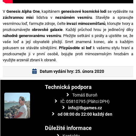
V
Genesis Alpha One
, kapitánem
genesisové kosmické lodi
se vydáváte na
záchrannou misi
lidstva v
neznámém vesmíru
. Stavějte a spravujte
vesmírnou loď, farmujte zdroje, čelte
invazi mimozemšťanů
, klonujte tvory a
prozkoumávejte
obrovské galaxie
. Každý průchod hrou je jedinečný díky
náhodně generovanému vesmíru
. Přežijte setkání s piráty a ujistěte se, že
vaše loď a její obyvatelé přežijí. Smrt znamená konec, ale s každým
pokusem se stáváte silnějšími.
Přizpůsobte si loď
k vašemu stylu hraní a
prozkoumejte ji v první osobě, bojujte proti mimozemským hrozbám a
využijte arzenál zbraní k obraně.
Datum vydání hry: 25. února 2020
Technická podpora
Tomáš Buroň
IČ: 05810795 (Plátci DPH)
info@tbgames.cz
od 08:00 do 22:00 každý den
Důležité informace
Kontakty